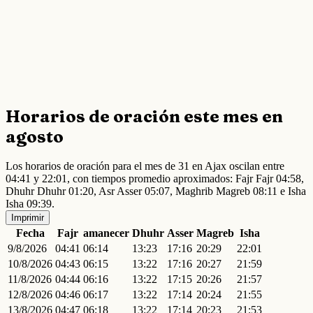
Horarios de oración este mes en
agosto
Los horarios de oración para el mes de 31 en Ajax oscilan entre
04:41 y 22:01, con tiempos promedio aproximados: Fajr Fajr 04:58,
Dhuhr Dhuhr 01:20, Asr Asser 05:07, Maghrib Magreb 08:11 e Isha
Isha 09:39.
Imprimir
Fecha
Fajr
amanecer
Dhuhr
Asser
Magreb
Isha
9/8/2026
04:41
06:14
13:23
17:16
20:29
22:01
10/8/2026
04:43
06:15
13:22
17:16
20:27
21:59
11/8/2026
04:44
06:16
13:22
17:15
20:26
21:57
12/8/2026
04:46
06:17
13:22
17:14
20:24
21:55
13/8/2026
04:47
06:18
13:22
17:14
20:23
21:53