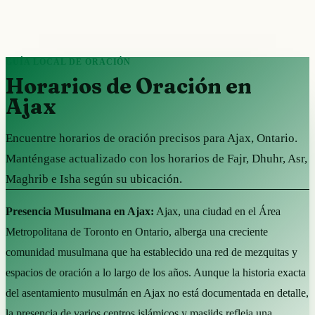
GUÍA LOCAL DE ORACIÓN
Horarios de Oración en
Ajax
Encuentre horarios de oración precisos para Ajax, Ontario.
Manténgase actualizado con los horarios de Fajr, Dhuhr, Asr,
Maghrib e Isha según su ubicación.
Presencia Musulmana en Ajax:
Ajax, una ciudad en el Área
Metropolitana de Toronto en Ontario, alberga una creciente
comunidad musulmana que ha establecido una red de mezquitas y
espacios de oración a lo largo de los años. Aunque la historia exacta
del asentamiento musulmán en Ajax no está documentada en detalle,
la presencia de varios centros islámicos y masjids refleja una