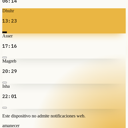
06:14
Dhuhr
13:23
Asser
17:16
Magreb
20:29
Isha
22:01
Este dispositivo no admite notificaciones web.
amanecer