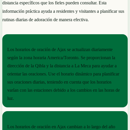
distancia específicos que los fieles pueden consultar. Esta
información práctica ayuda a residentes y visitantes a planificar sus
rutinas diarias de adoración de manera efectiva.
NOTAS PRÁCTICAS
Los horarios de oración de Ajax se actualizan diariamente
según la zona horaria America/Toronto. Se proporcionan la
dirección de la Qibla y la distancia a La Meca para ayudar a
orientar las oraciones. Use el horario dinámico para planificar
sus oraciones diarias, teniendo en cuenta que los horarios
varían con las estaciones debido a los cambios en las horas de
luz.
RITMO ESTACIONAL
Los horarios de oración en Ajax cambian a lo largo del año