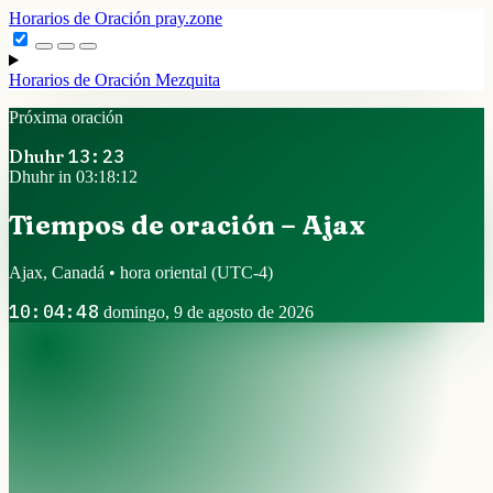
Horarios de Oración
pray.zone
Horarios de Oración
Mezquita
Próxima oración
Dhuhr
13:23
Dhuhr in 03:18:11
Tiempos de oración – Ajax
Ajax, Canadá • hora oriental
(UTC-4)
10:04:49
domingo, 9 de agosto de 2026