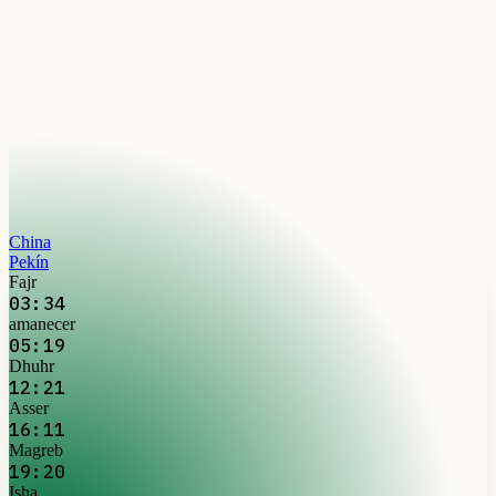
China
Pekín
Fajr
03:34
amanecer
05:19
Dhuhr
12:21
Asser
16:11
Magreb
19:20
Isha