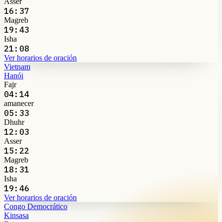
Asser
16:37
Magreb
19:43
Isha
21:08
Ver horarios de oración
Vietnam
Hanói
Fajr
04:14
amanecer
05:33
Dhuhr
12:03
Asser
15:22
Magreb
18:31
Isha
19:46
Ver horarios de oración
Congo Democrático
Kinsasa