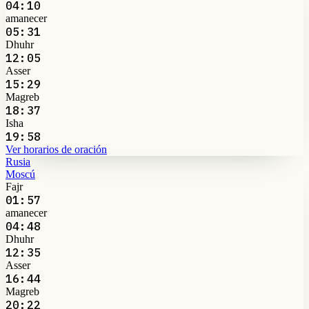
04:10
amanecer
05:31
Dhuhr
12:05
Asser
15:29
Magreb
18:37
Isha
19:58
Ver horarios de oración
Rusia
Moscú
Fajr
01:57
amanecer
04:48
Dhuhr
12:35
Asser
16:44
Magreb
20:22