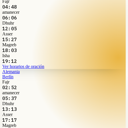
Fajr
04:48
amanecer
06:06
Dhuhr
12:05
Asser
15:27
Magreb
18:03
Isha
19:12
Ver horarios de oración
Alemania
Berlín
Fajr
02:52
amanecer
05:37
Dhuhr
13:13
Asser
17:17
Magreb