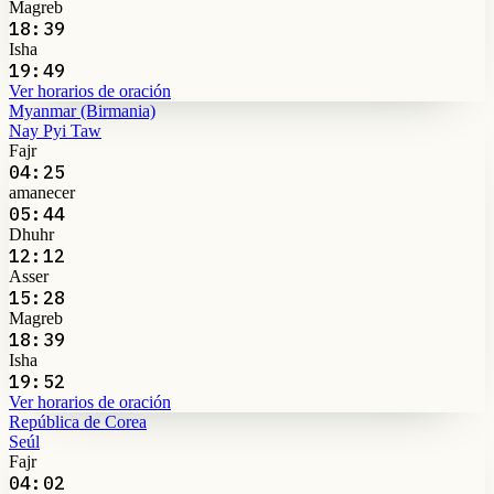
Magreb
18:39
Isha
19:49
Ver horarios de oración
Myanmar (Birmania)
Nay Pyi Taw
Fajr
04:25
amanecer
05:44
Dhuhr
12:12
Asser
15:28
Magreb
18:39
Isha
19:52
Ver horarios de oración
República de Corea
Seúl
Fajr
04:02