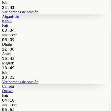
Isha
22:41
Ver horarios de oración
Afganistán
Kabul
Fajr
03:34
amanecer
05:09
Dhuhr
12:00
Asser
15:43
Magreb
18:49
Isha
20:23
Ver horarios de oración
Canadá
Ottawa
Fajr
04:18
amanecer
05:55