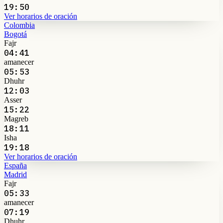
19:50
Ver horarios de oración
Colombia
Bogotá
Fajr
04:41
amanecer
05:53
Dhuhr
12:03
Asser
15:22
Magreb
18:11
Isha
19:18
Ver horarios de oración
España
Madrid
Fajr
05:33
amanecer
07:19
Dhuhr