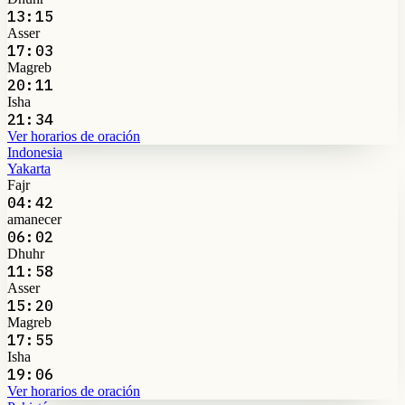
13:15
Asser
17:03
Magreb
20:11
Isha
21:34
Ver horarios de oración
Indonesia
Yakarta
Fajr
04:42
amanecer
06:02
Dhuhr
11:58
Asser
15:20
Magreb
17:55
Isha
19:06
Ver horarios de oración