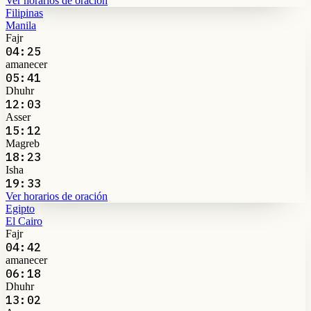
Ver horarios de oración
Filipinas
Manila
Fajr
04:25
amanecer
05:41
Dhuhr
12:03
Asser
15:12
Magreb
18:23
Isha
19:33
Ver horarios de oración
Egipto
El Cairo
Fajr
04:42
amanecer
06:18
Dhuhr
13:02