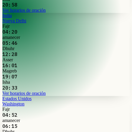
20:58
Ver horarios de oración
India
Nueva Delhi
Fajr
04:20
amanecer
05:46
Dhuhr
12:28
Asser
16:01
Magreb
19:07
Isha
20:33
Ver horarios de oración
Estados Unidos
Washington
Fajr
04:52
amanecer
06:15
Dhuhr