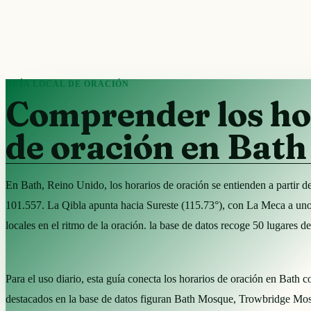
GUÍA LOCAL DE ORACIÓN
Comprender los ho
de oración en Bath
En Bath, Reino Unido, los horarios de oración se entienden a partir
101.557. La Qibla apunta hacia Sureste (115.73°), con La Meca a u
locales en el ritmo de la oración. la base de datos recoge 50 lugares 
Para el uso diario, esta guía conecta los horarios de oración en Bath c
destacados en la base de datos figuran Bath Mosque, Trowbridge M