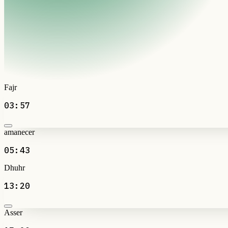
Fajr
03:57
amanecer
05:43
Dhuhr
13:20
Asser