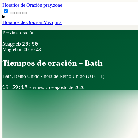
Horarios de Oración
pray.zone
Horarios de Oración
Mezquita
Próxima oración
Magreb
20:50
Magreb in 00:50:42
Tiempos de oración – Bath
Bath, Reino Unido • hora de Reino Unido
(UTC+1)
19:59:18
viernes, 7 de agosto de 2026