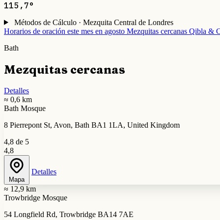
115,7°
Métodos de Cálculo · Mezquita Central de Londres
Horarios de oración este mes en agosto
Mezquitas cercanas
Qibla & C
Bath
Mezquitas cercanas
Detalles
≈ 0,6 km
Bath Mosque
8 Pierrepont St, Avon, Bath BA1 1LA, United Kingdom
4,8 de 5
4,8
Detalles
Mapa
≈ 12,9 km
Trowbridge Mosque
54 Longfield Rd, Trowbridge BA14 7AE