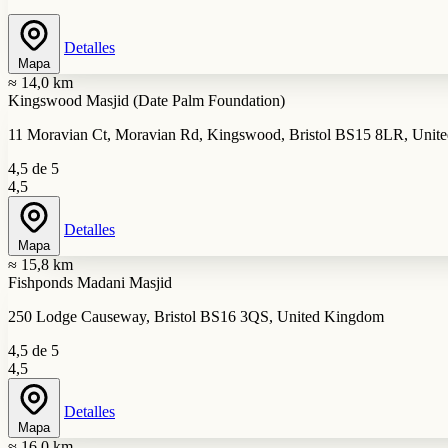
Detalles
Mapa
≈ 14,0 km
Kingswood Masjid (Date Palm Foundation)
11 Moravian Ct, Moravian Rd, Kingswood, Bristol BS15 8LR, Uni
4,5 de 5
4,5
Detalles
Mapa
≈ 15,8 km
Fishponds Madani Masjid
250 Lodge Causeway, Bristol BS16 3QS, United Kingdom
4,5 de 5
4,5
Detalles
Mapa
≈ 16,0 km