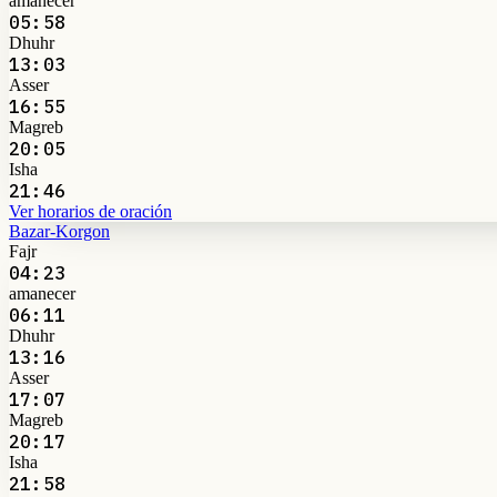
amanecer
05:58
Dhuhr
13:03
Asser
16:55
Magreb
20:05
Isha
21:46
Ver horarios de oración
Bazar-Korgon
Fajr
04:23
amanecer
06:11
Dhuhr
13:16
Asser
17:07
Magreb
20:17
Isha
21:58