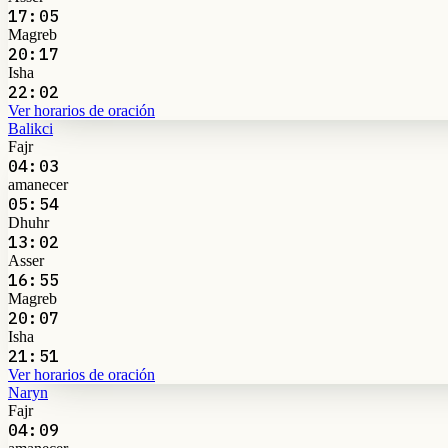
17:05
Magreb
20:17
Isha
22:02
Ver horarios de oración
Balikci
Fajr
04:03
amanecer
05:54
Dhuhr
13:02
Asser
16:55
Magreb
20:07
Isha
21:51
Ver horarios de oración
Naryn
Fajr
04:09