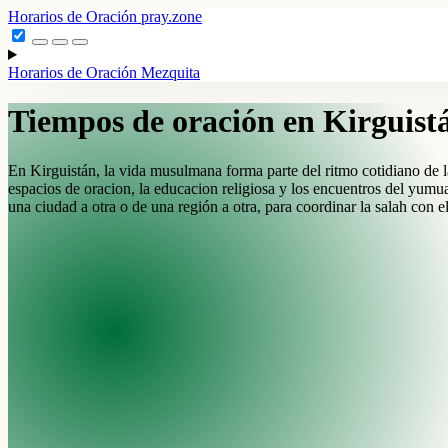
Horarios de Oración
pray.zone
Horarios de Oración
Mezquita
Tiempos de oración en Kirguist
En Kirguistán, la vida musulmana forma parte del ritmo cotidiano de la
espacios de oracion, la educacion religiosa y los encuentros del yumua
una ciudad a otra o de una región a otra, para coordinar la salah con el