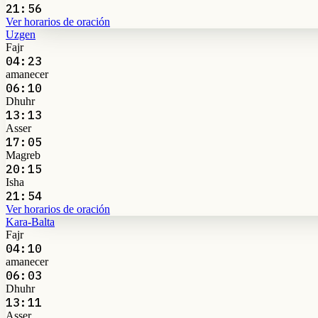
21:56
Ver horarios de oración
Uzgen
Fajr
04:23
amanecer
06:10
Dhuhr
13:13
Asser
17:05
Magreb
20:15
Isha
21:54
Ver horarios de oración
Kara-Balta
Fajr
04:10
amanecer
06:03
Dhuhr
13:11
Asser