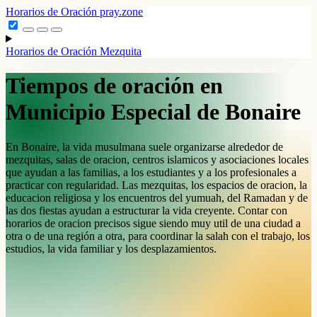
Horarios de Oración
pray.zone
Horarios de Oración
Mezquita
Tiempos de oración en
Municipio Especial de Bonaire
En Bonaire, la vida musulmana suele organizarse alrededor de
mezquitas, salas de oracion, centros islamicos y asociaciones locales
que ayudan a las familias, a los estudiantes y a los profesionales a
practicar con regularidad. Las mezquitas, los espacios de oracion, la
educacion religiosa y los encuentros del yumuah, del Ramadan y de
las dos fiestas ayudan a estructurar la vida creyente. Contar con
horarios de oracion precisos sigue siendo muy util de una ciudad a
otra o de una región a otra, para coordinar la salah con el trabajo, los
estudios, la vida familiar y los desplazamientos.