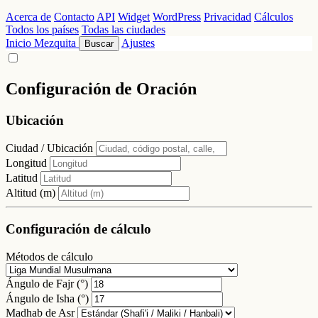
Acerca de
Contacto
API
Widget
WordPress
Privacidad
Cálculos
Todos los países
Todas las ciudades
Inicio
Mezquita
Ajustes
Buscar
Configuración de Oración
Ubicación
Ciudad / Ubicación
Longitud
Latitud
Altitud (m)
Configuración de cálculo
Métodos de cálculo
Ángulo de Fajr (°)
Ángulo de Isha (°)
Madhab de Asr