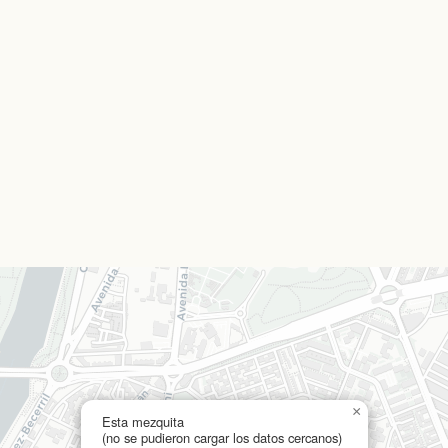
×
Esta mezquita
(no se pudieron cargar los datos cercanos)