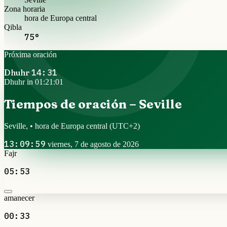
Zona horaria
hora de Europa central
Qibla
75°
Próxima oración
Dhuhr
14:31
Dhuhr in 01:21:00
Tiempos de oración – Seville
Seville, • hora de Europa central
(UTC+2)
13:10:00
viernes, 7 de agosto de 2026
Fajr
05:53
amanecer
00:33