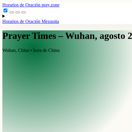
Horarios de Oración
pray.zone
Horarios de Oración
Mezquita
Prayer Times – Wuhan, agosto 
Wuhan, China • hora de China