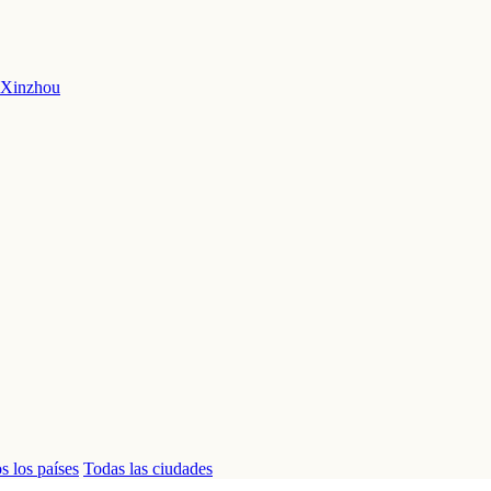
Xinzhou
s los países
Todas las ciudades