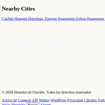
Nearby Cities
Caidian
Huangpi
Hanchuan
Xiaogan
Huangzhou
Ezhou
Huanggang
© 2026 Horarios de Oración. Todos los derechos reservados
Acerca de
Contacto
API
Widget
WordPress
Privacidad
Cálculos
Todo
Inicio
Mezquita
Ajustes
Buscar