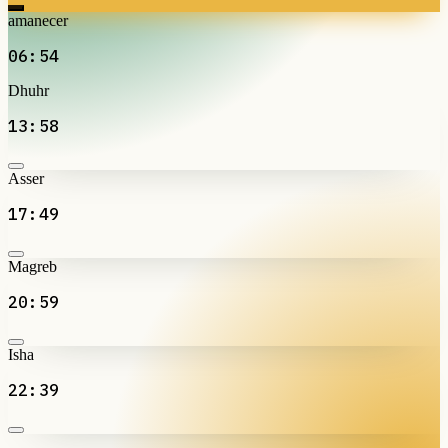
amanecer
06:54
Dhuhr
13:58
Asser
17:49
Magreb
20:59
Isha
22:39