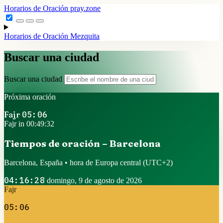
Horarios de Oración
pray.zone
Horarios de Oración
Mezquita
Buscar una ciudad
Buscar una ciudad
Próxima oración
Fajr
05:06
Fajr in 00:49:32
Tiempos de oración – Barcelona
Barcelona, España • hora de Europa central
(UTC+2)
04:16:28
domingo, 9 de agosto de 2026
Fajr
05:06