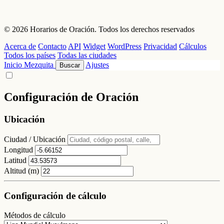
© 2026 Horarios de Oración. Todos los derechos reservados
Acerca de
Contacto
API
Widget
WordPress
Privacidad
Cálculos
Todos los países
Todas las ciudades
Inicio
Mezquita
Ajustes
Buscar
Configuración de Oración
Ubicación
Ciudad / Ubicación
Longitud
Latitud
Altitud (m)
Configuración de cálculo
Métodos de cálculo