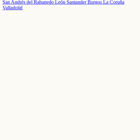
San Andrés del Rabanedo
León
Santander
Burgos
La Coruña
Valladolid