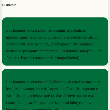
al sureste.
NOTAS PRÁCTICAS
Los horarios de oración en esta página se actualizan
automáticamente según su ubicación y el método de cálculo
seleccionado. Use la configuración para ajustar según su
escuela de pensamiento preferida. Los horarios son para Gijón,
Asturias, España (zona horaria Europa/Madrid).
RITMO ESTACIONAL
Los horarios de oración en Gijón cambian con las estaciones:
los días de verano son más largos, con Fajr más temprano e
Isha más tarde, mientras que los días de invierno son más
cortos. La ubicación costera de la ciudad influye en los
horarios de salida y puesta del sol.