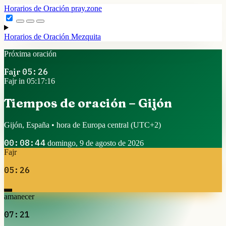
Horarios de Oración
pray.zone
Horarios de Oración
Mezquita
Próxima oración
Fajr
05:26
Fajr in 05:17:15
Tiempos de oración – Gijón
Gijón, España • hora de Europa central
(UTC+2)
00:08:45
domingo, 9 de agosto de 2026
Fajr
05:26
amanecer
07:21