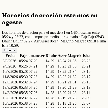
Horarios de oración este mes en
agosto
Los horarios de oración para el mes de 31 en Gijón oscilan entre
05:24 y 23:23, con tiempos promedio aproximados: Fajr Fajr 05:43,
Dhuhr Dhuhr 02:27, Asr Asser 06:14, Maghrib Magreb 09:18 e Isha
Isha 10:59.
Imprimir
Fecha
Fajr
amanecer
Dhuhr
Asser
Magreb
Isha
8/8/2026
05:24
07:20
14:29
18:24
21:36
23:23
9/8/2026
05:26
07:21
14:29
18:23
21:35
23:21
10/8/2026
05:28
07:22
14:29
18:22
21:34
23:19
11/8/2026
05:30
07:23
14:29
18:22
21:32
23:17
12/8/2026
05:32
07:24
14:29
18:21
21:31
23:15
13/8/2026
05:33
07:25
14:29
18:20
21:29
23:13
14/8/2026
05:35
07:26
14:28
18:20
21:28
23:11
15/8/2026
05:37
07:27
14:28
18:19
21:26
23:09
16/8/2026
05:38
07:28
14:28
18:18
21:25
23:07