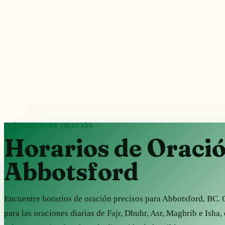
GUÍA LOCAL DE ORACIÓN
Horarios de Oraci
Abbotsford
Encuentre horarios de oración precisos para Abbotsford, BC.
para las oraciones diarias de Fajr, Dhuhr, Asr, Maghrib e Isha