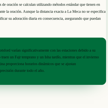
s de oración se calculan utilizando métodos estándar que tienen en
rante la oración. Aunque la distancia exacta a La Meca no se especifica
nificar su adoración diaria en consecuencia, asegurando que puedan
tsford varían significativamente con las estaciones debido a su
o traen un Fajr temprano y un Isha tardío, mientras que el invierno
ágina proporciona horarios dinámicos que se ajustan
recisión durante todo el año.