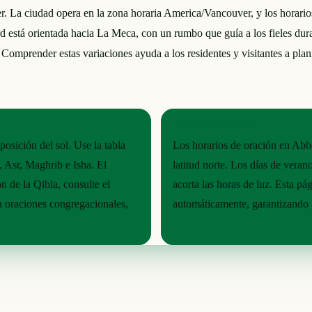
er. La ciudad opera en la zona horaria America/Vancouver, y los horario
ord está orientada hacia La Meca, con un rumbo que guía a los fieles du
Comprender estas variaciones ayuda a los residentes y visitantes a pla
RITMO ESTACIONAL
osición del sol. Use la tabla
Los horarios de oración en Abbo
, Asr, Maghrib e Isha. El
latitud norte. Los días de veran
n de la Qibla, consulte el
acorta las horas de luz. Esta p
n oraciones congregacionales,
automáticamente, garantizando p