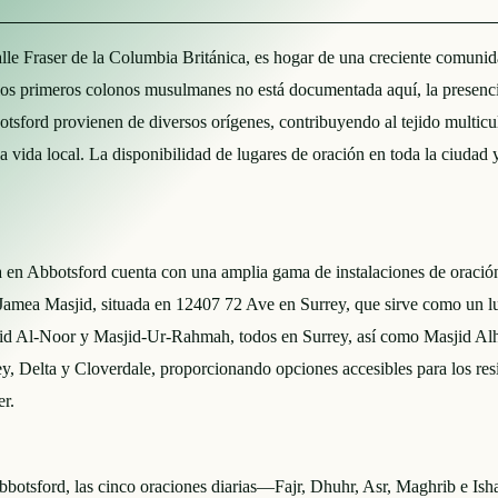
lle Fraser de la Columbia Británica, es hogar de una creciente comuni
de los primeros colonos musulmanes no está documentada aquí, la presenc
sford provienen de diversos orígenes, contribuyendo al tejido multicul
la vida local. La disponibilidad de lugares de oración en toda la ciudad
 Abbotsford cuenta con una amplia gama de instalaciones de oración, m
 Jamea Masjid, situada en 12407 72 Ave en Surrey, que sirve como un lu
Masjid Al-Noor y Masjid-Ur-Rahmah, todos en Surrey, así como Masjid 
 Delta y Cloverdale, proporcionando opciones accesibles para los resid
er.
otsford, las cinco oraciones diarias—Fajr, Dhuhr, Asr, Maghrib e Isha—