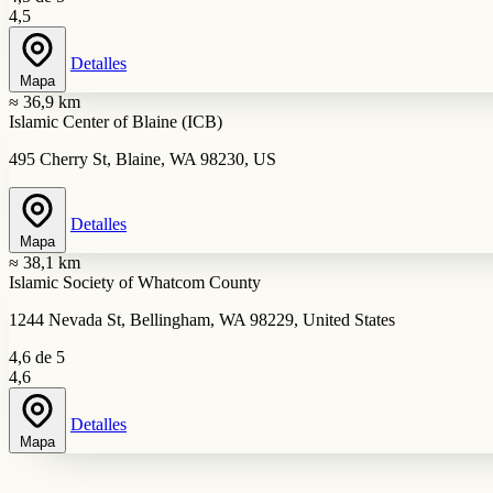
4,5
Detalles
Mapa
≈ 36,9 km
Islamic Center of Blaine (ICB)
495 Cherry St, Blaine, WA 98230, US
Detalles
Mapa
≈ 38,1 km
Islamic Society of Whatcom County
1244 Nevada St, Bellingham, WA 98229, United States
4,6 de 5
4,6
Detalles
Mapa