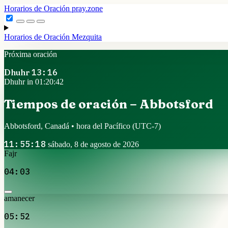
Horarios de Oración
pray.zone
Horarios de Oración
Mezquita
Próxima oración
Dhuhr
13:16
Dhuhr in 01:20:41
Tiempos de oración – Abbotsford
Abbotsford, Canadá • hora del Pacífico
(UTC-7)
11:55:19
sábado, 8 de agosto de 2026
Fajr
04:03
amanecer
05:52