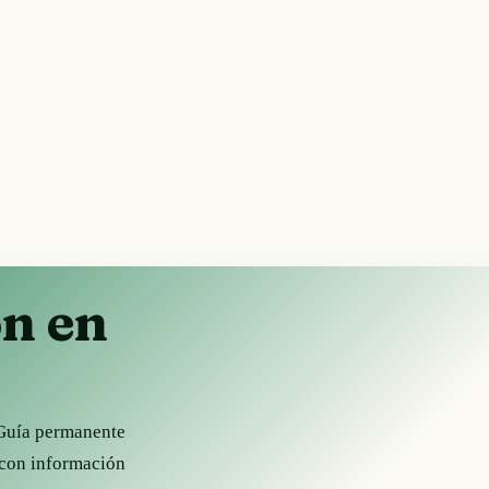
ón en
 Guía permanente
, con información