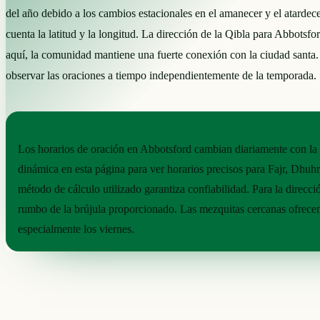
del año debido a los cambios estacionales en el amanecer y el atardec
cuenta la latitud y la longitud. La dirección de la Qibla para Abbotsf
aquí, la comunidad mantiene una fuerte conexión con la ciudad santa. 
observar las oraciones a tiempo independientemente de la temporada.
NOTAS PRÁCTICAS
Los horarios de oración en Abbotsford cambian diariamente con la p
dinámica en esta página para ver horarios precisos para Fajr, Dhuhr
método de cálculo utilizado garantiza confiabilidad. Para la direcció
rumbo de la brújula proporcionado. Las mezquitas cercanas ofrece
especialmente los viernes.