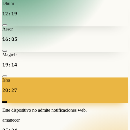
Dhuhr
12:19
Asser
16:05
Magreb
19:14
Isha
20:27
Este dispositivo no admite notificaciones web.
amanecer