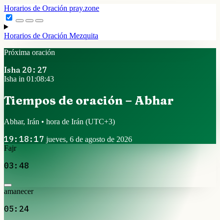
Horarios de Oración
pray.zone
Horarios de Oración
Mezquita
Próxima oración
Isha
20:27
Isha in 01:08:43
Tiempos de oración – Abhar
Abhar, Irán • hora de Irán
(UTC+3)
19:18:17
jueves, 6 de agosto de 2026
Fajr
03:48
amanecer
05:24