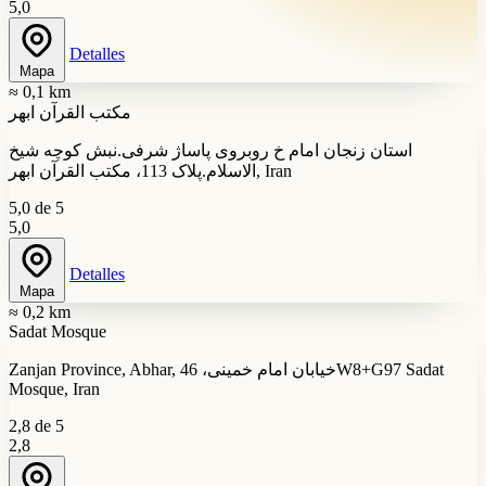
5,0
Detalles
Mapa
≈ 0,1 km
مکتب القرآن ابهر
استان زنجان امام خ روبروی پاساژ شرفی.نبش کوچه شیخ
الاسلام.پلاک 113، مکتب القرآن ابهر, Iran
5,0 de 5
5,0
Detalles
Mapa
≈ 0,2 km
Sadat Mosque
Zanjan Province, Abhar, خیابان امام خمینی، 46W8+G97 Sadat
Mosque, Iran
2,8 de 5
2,8