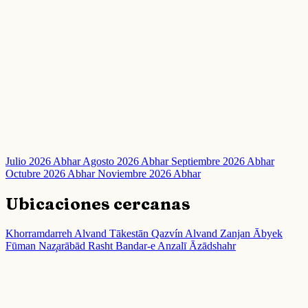
Julio 2026 Abhar
Agosto 2026 Abhar
Septiembre 2026 Abhar
Octubre 2026 Abhar
Noviembre 2026 Abhar
Ubicaciones cercanas
Khorramdarreh
Alvand
Tākestān
Qazvín
Alvand
Zanjan
Ābyek
Fūman
Naz̧arābād
Rasht
Bandar-e Anzalī
Āzādshahr