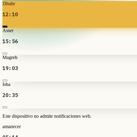
Dhuhr
12:10
Asser
15:56
Magreb
19:03
Isha
20:35
Este dispositivo no admite notificaciones web.
amanecer