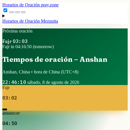
Horarios de Oración
pray.zone
Horarios de Oración
Mezquita
Próxima oración
Fajr
03:03
Fajr in 04:16:50 (tomorrow)
Tiempos de oración – Anshan
Anshan, China • hora de China
(UTC+8)
22:46:10
sábado, 8 de agosto de 2026
Fajr
03:02
amanecer
04:50