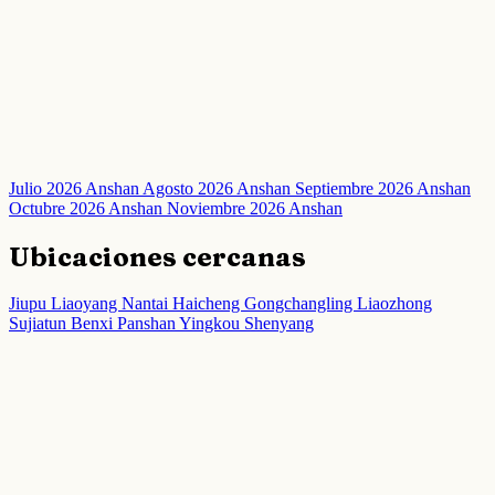
Julio 2026 Anshan
Agosto 2026 Anshan
Septiembre 2026 Anshan
Octubre 2026 Anshan
Noviembre 2026 Anshan
Ubicaciones cercanas
Jiupu
Liaoyang
Nantai
Haicheng
Gongchangling
Liaozhong
Sujiatun
Benxi
Panshan
Yingkou
Shenyang