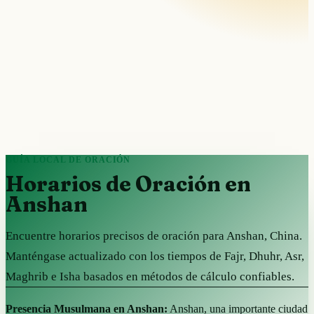
GUÍA LOCAL DE ORACIÓN
Horarios de Oración en
Anshan
Encuentre horarios precisos de oración para Anshan, China.
Manténgase actualizado con los tiempos de Fajr, Dhuhr, Asr,
Maghrib e Isha basados en métodos de cálculo confiables.
Presencia Musulmana en Anshan:
Anshan, una importante ciudad