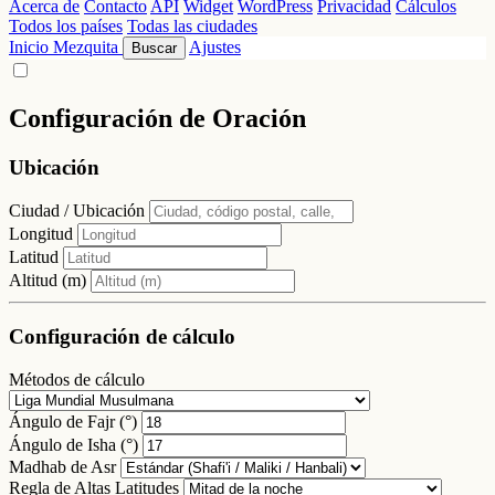
Acerca de
Contacto
API
Widget
WordPress
Privacidad
Cálculos
Todos los países
Todas las ciudades
Inicio
Mezquita
Ajustes
Buscar
Configuración de Oración
Ubicación
Ciudad / Ubicación
Longitud
Latitud
Altitud (m)
Configuración de cálculo
Métodos de cálculo
Ángulo de Fajr (°)
Ángulo de Isha (°)
Madhab de Asr
Regla de Altas Latitudes