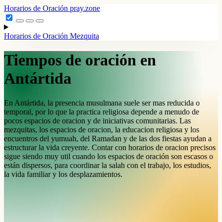
Horarios de Oración
pray.zone
Horarios de Oración
Mezquita
Tiempos de oración en
Antártida
En Antártida, la presencia musulmana suele ser mas reducida o
temporal, por lo que la practica religiosa depende a menudo de
pocos espacios de oracion y de iniciativas comunitarias. Las
mezquitas, los espacios de oracion, la educacion religiosa y los
encuentros del yumuah, del Ramadan y de las dos fiestas ayudan a
estructurar la vida creyente. Contar con horarios de oracion precisos
sigue siendo muy util cuando los espacios de oración son escasos o
están dispersos, para coordinar la salah con el trabajo, los estudios,
la vida familiar y los desplazamientos.