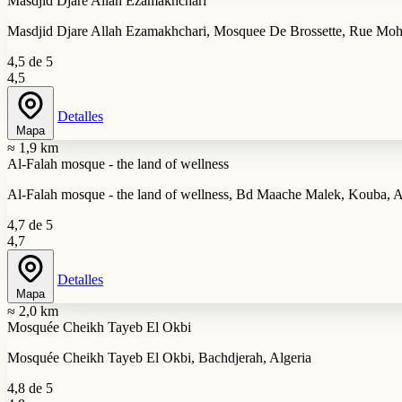
Masdjid Djare Allah Ezamakhchari
Masdjid Djare Allah Ezamakhchari, Mosquee De Brossette, Rue 
4,5 de 5
4,5
Detalles
Mapa
≈ 1,9 km
Al-Falah mosque - the land of wellness
Al-Falah mosque - the land of wellness, Bd Maache Malek, Kouba, A
4,7 de 5
4,7
Detalles
Mapa
≈ 2,0 km
Mosquée Cheikh Tayeb El Okbi
Mosquée Cheikh Tayeb El Okbi, Bachdjerah, Algeria
4,8 de 5