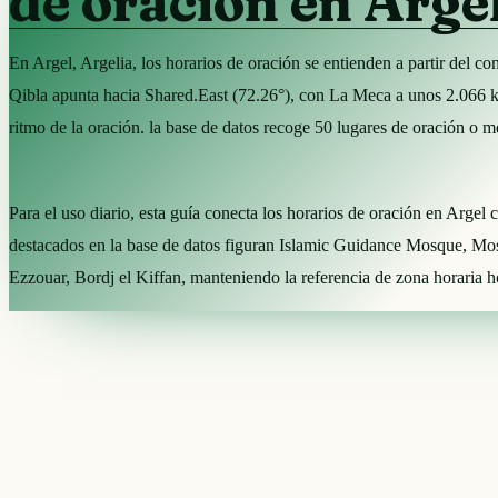
de oración en Arge
En Argel, Argelia, los horarios de oración se entienden a partir del 
Qibla apunta hacia Shared.East (72.26°), con La Meca a unos 2.066 
ritmo de la oración. la base de datos recoge 50 lugares de oración o m
Para el uso diario, esta guía conecta los horarios de oración en Argel 
destacados en la base de datos figuran Islamic Guidance Mosque, Mo
Ezzouar, Bordj el Kiffan, manteniendo la referencia de zona horaria h