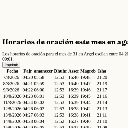
Horarios de oración este mes en ag
Los horarios de oración para el mes de 31 en Argel oscilan entre 04
09:01.
Imprimir
Fecha
Fajr
amanecer
Dhuhr
Asser
Magreb
Isha
7/8/2026
04:20
05:58
12:53
16:40
19:48
21:20
8/8/2026
04:21
05:59
12:53
16:40
19:47
21:19
9/8/2026
04:22
06:00
12:53
16:39
19:46
21:17
10/8/2026
04:23
06:01
12:53
16:39
19:45
21:16
11/8/2026
04:24
06:02
12:53
16:39
19:44
21:14
12/8/2026
04:26
06:02
12:53
16:38
19:42
21:13
13/8/2026
04:27
06:03
12:53
16:38
19:41
21:11
14/8/2026
04:28
06:04
12:52
16:37
19:40
21:10
15/8/2026
04:29
06:05
12:52
16:37
19:39
21:08