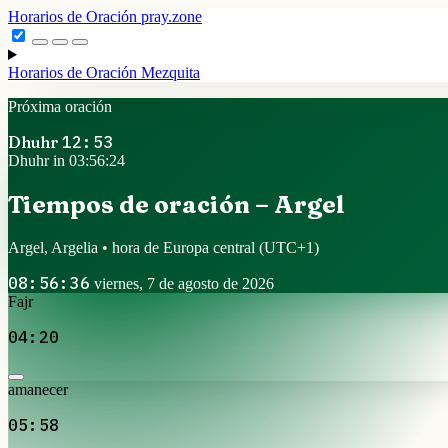
Horarios de Oración
pray.zone
Horarios de Oración
Mezquita
Próxima oración
Dhuhr
12:53
Dhuhr in 03:56:23
Tiempos de oración – Argel
Argel, Argelia • hora de Europa central
(UTC+1)
08:56:37
viernes, 7 de agosto de 2026
Fajr
04:20
amanecer
05:58