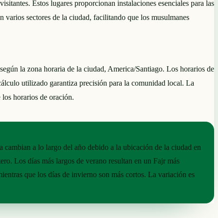
itantes. Estos lugares proporcionan instalaciones esenciales para las
en varios sectores de la ciudad, facilitando que los musulmanes
según la zona horaria de la ciudad, America/Santiago. Los horarios de
cálculo utilizado garantiza precisión para la comunidad local. La
 los horarios de oración.
a cambian a lo largo del año debido a la ubicación de la ciudad en
tero. Los días más largos de verano resultan en un Fajr más
ientras que los días de invierno son más cortos. La variación es