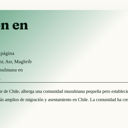
ón en
a página
hr, Asr, Maghrib
usulmana en
.
te de Chile, alberga una comunidad musulmana pequeña pero establecida.
ás amplios de migración y asentamiento en Chile. La comunidad ha crec