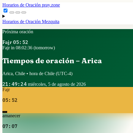
Horarios de Oración
pray.zone
Horarios de Oración
Mezquita
Próxima oración
Fajr
05:52
Fajr in 08:02:35 (tomorrow)
Tiempos de oración – Arica
Arica, Chile • hora de Chile
(UTC-4)
21:49:25
miércoles, 5 de agosto de 2026
Fajr
05:52
amanecer
07:07