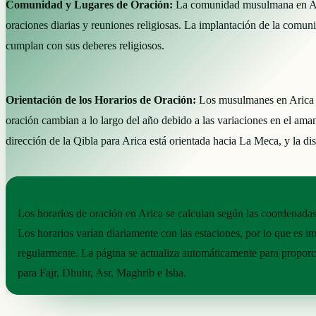
Comunidad y Lugares de Oración:
La comunidad musulmana en Arica
oraciones diarias y reuniones religiosas. La implantación de la comuni
cumplan con sus deberes religiosos.
Orientación de los Horarios de Oración:
Los musulmanes en Arica ob
oración cambian a lo largo del año debido a las variaciones en el amane
dirección de la Qibla para Arica está orientada hacia La Meca, y la dis
NOTAS PRÁCTICAS
Los horarios de oración en Arica se calculan según las coordenadas 
Los horarios varían diariamente con las estaciones, por lo que es im
regularmente. La página se actualiza automáticamente para proporc
para Fajr, Dhuhr, Asr, Maghrib e Isha.