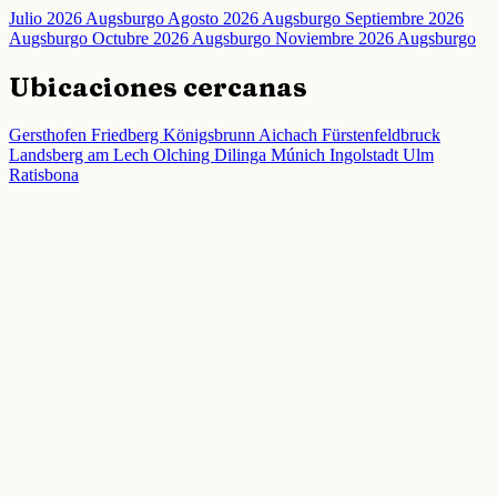
Julio 2026 Augsburgo
Agosto 2026 Augsburgo
Septiembre 2026
Augsburgo
Octubre 2026 Augsburgo
Noviembre 2026 Augsburgo
Ubicaciones cercanas
Gersthofen
Friedberg
Königsbrunn
Aichach
Fürstenfeldbruck
Landsberg am Lech
Olching
Dilinga
Múnich
Ingolstadt
Ulm
Ratisbona