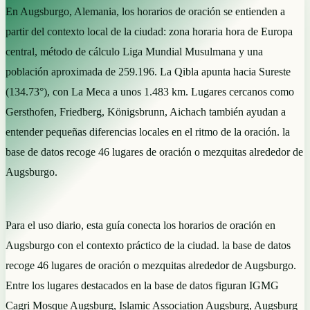
En Augsburgo, Alemania, los horarios de oración se entienden a
partir del contexto local de la ciudad: zona horaria hora de Europa
central, método de cálculo Liga Mundial Musulmana y una
población aproximada de 259.196. La Qibla apunta hacia Sureste
(134.73°), con La Meca a unos 1.483 km. Lugares cercanos como
Gersthofen, Friedberg, Königsbrunn, Aichach también ayudan a
entender pequeñas diferencias locales en el ritmo de la oración. la
base de datos recoge 46 lugares de oración o mezquitas alrededor de
Augsburgo.
Para el uso diario, esta guía conecta los horarios de oración en
Augsburgo con el contexto práctico de la ciudad. la base de datos
recoge 46 lugares de oración o mezquitas alrededor de Augsburgo.
Entre los lugares destacados en la base de datos figuran IGMG
Cagri Mosque Augsburg, Islamic Association Augsburg, Augsburg