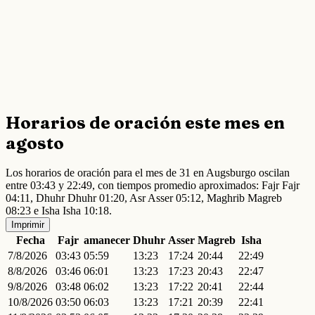
Horarios de oración este mes en
agosto
Los horarios de oración para el mes de 31 en Augsburgo oscilan
entre 03:43 y 22:49, con tiempos promedio aproximados: Fajr Fajr
04:11, Dhuhr Dhuhr 01:20, Asr Asser 05:12, Maghrib Magreb
08:23 e Isha Isha 10:18.
Imprimir
Fecha
Fajr
amanecer
Dhuhr
Asser
Magreb
Isha
7/8/2026
03:43
05:59
13:23
17:24
20:44
22:49
8/8/2026
03:46
06:01
13:23
17:23
20:43
22:47
9/8/2026
03:48
06:02
13:23
17:22
20:41
22:44
10/8/2026
03:50
06:03
13:23
17:21
20:39
22:41