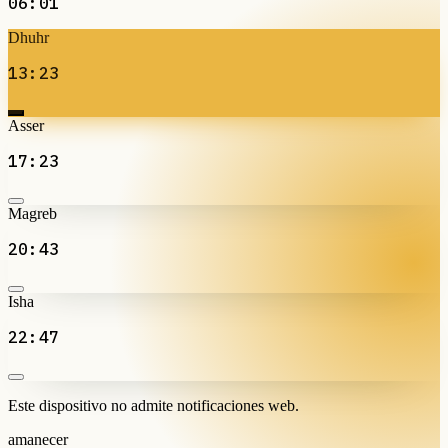
06:01
Dhuhr
13:23
Asser
17:23
Magreb
20:43
Isha
22:47
Este dispositivo no admite notificaciones web.
amanecer