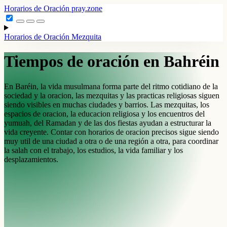
Horarios de Oración
pray.zone
Horarios de Oración
Mezquita
Tiempos de oración en Bahréin
En Baréin, la vida musulmana forma parte del ritmo cotidiano de la
sociedad y la oracion, las mezquitas y las practicas religiosas siguen
siendo visibles en muchas ciudades y barrios. Las mezquitas, los
espacios de oracion, la educacion religiosa y los encuentros del
yumuah, del Ramadan y de las dos fiestas ayudan a estructurar la
vida creyente. Contar con horarios de oracion precisos sigue siendo
muy util de una ciudad a otra o de una región a otra, para coordinar
la salah con el trabajo, los estudios, la vida familiar y los
desplazamientos.