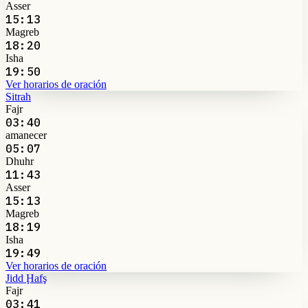
Asser
15:13
Magreb
18:20
Isha
19:50
Ver horarios de oración
Sitrah
Fajr
03:40
amanecer
05:07
Dhuhr
11:43
Asser
15:13
Magreb
18:19
Isha
19:49
Ver horarios de oración
Jidd Ḩafş
Fajr
03:41