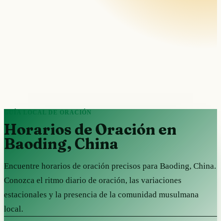
GUÍA LOCAL DE ORACIÓN
Horarios de Oración en
Baoding, China
Encuentre horarios de oración precisos para Baoding, China.
Conozca el ritmo diario de oración, las variaciones
estacionales y la presencia de la comunidad musulmana
local.