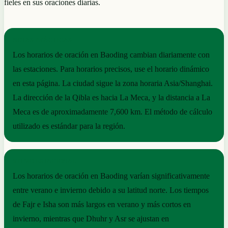
fieles en sus oraciones diarias.
NOTAS PRÁCTICAS
Los horarios de oración en Baoding cambian diariamente con
las estaciones. Para horarios precisos, use el horario dinámico
en esta página. La ciudad sigue la zona horaria Asia/Shanghai.
La dirección de la Qibla es hacia La Meca, y la distancia a La
Meca es de aproximadamente 7,600 km. El método de cálculo
utilizado es estándar para la región.
RITMO ESTACIONAL
Los horarios de oración en Baoding varían significativamente
entre verano e invierno debido a su latitud norte. Los tiempos
de Fajr e Isha son más largos en verano y más cortos en
invierno, mientras que Dhuhr y Asr se ajustan en