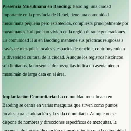
Presencia Musulmana en Baoding:
Baoding, una ciudad
importante en la provincia de Hebei, tiene una comunidad
musulmana pequeña pero establecida, compuesta principalmente por
musulmanes Hui que han vivido en la región durante generaciones.
La comunidad Hui en Baoding mantiene sus prácticas religiosas a
través de mezquitas locales y espacios de oración, contribuyendo a
la diversidad cultural de la ciudad. Aunque los registros históricos
son limitados, la presencia de mezquitas indica un asentamiento
musulmán de larga data en el área.
Implantación Comunitaria:
La comunidad musulmana en
Baoding se centra en varias mezquitas que sirven como puntos
focales para la adoración y la vida comunitaria. Aunque no se
dispone de nombres y direcciones específicos de mezquitas, la
presencia de lugares de oración mapeados indica que la comunidad