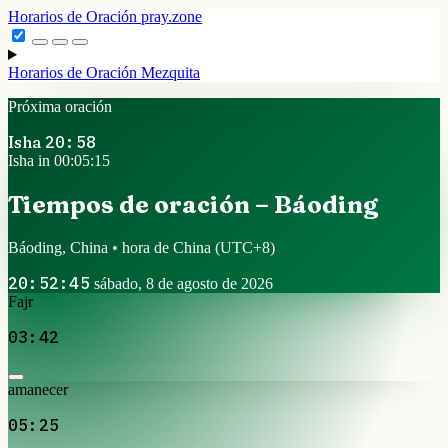
Horarios de Oración
pray.zone
Horarios de Oración
Mezquita
Próxima oración
Isha
20:58
Isha in 00:05:15
Tiempos de oración – Báoding
Báoding, China • hora de China
(UTC+8)
20:52:45
sábado, 8 de agosto de 2026
Fajr
03:42
amanecer
05:25