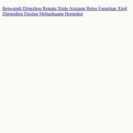
Beiwangli
Dingzhou
Renqiu
Xinle
Anxiang
Beisu
Fangshan
Xinji
Zhengding
Daxing
Shijiazhuang
Hengshui