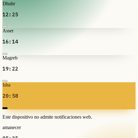
Dhuhr
12:25
Asser
16:14
Magreb
19:22
Isha
20:58
Este dispositivo no admite notificaciones web.
amanecer