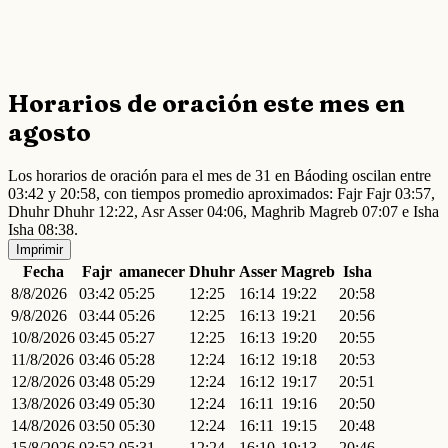
Horarios de oración este mes en
agosto
Los horarios de oración para el mes de 31 en Báoding oscilan entre
03:42 y 20:58, con tiempos promedio aproximados: Fajr Fajr 03:57,
Dhuhr Dhuhr 12:22, Asr Asser 04:06, Maghrib Magreb 07:07 e Isha
Isha 08:38.
Imprimir
Fecha
Fajr
amanecer
Dhuhr
Asser
Magreb
Isha
8/8/2026
03:42
05:25
12:25
16:14
19:22
20:58
9/8/2026
03:44
05:26
12:25
16:13
19:21
20:56
10/8/2026
03:45
05:27
12:25
16:13
19:20
20:55
11/8/2026
03:46
05:28
12:24
16:12
19:18
20:53
12/8/2026
03:48
05:29
12:24
16:12
19:17
20:51
13/8/2026
03:49
05:30
12:24
16:11
19:16
20:50
14/8/2026
03:50
05:30
12:24
16:11
19:15
20:48
15/8/2026
03:52
05:31
12:24
16:10
19:13
20:46