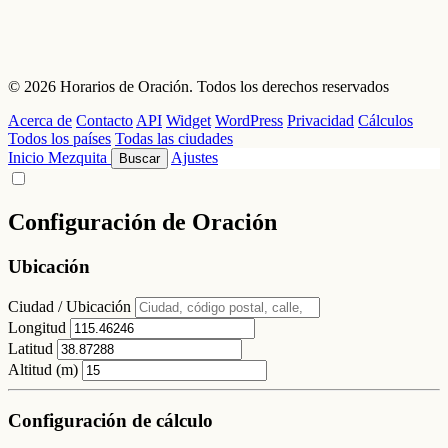
© 2026 Horarios de Oración. Todos los derechos reservados
Acerca de
Contacto
API
Widget
WordPress
Privacidad
Cálculos
Todos los países
Todas las ciudades
Inicio
Mezquita
Ajustes
Buscar
Configuración de Oración
Ubicación
Ciudad / Ubicación
Longitud
Latitud
Altitud (m)
Configuración de cálculo