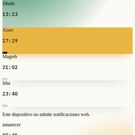
Dhuhr
13:23
Asser
17:29
Magreb
21:02
Isha
23:40
Este dispositivo no admite notificaciones web.
amanecer