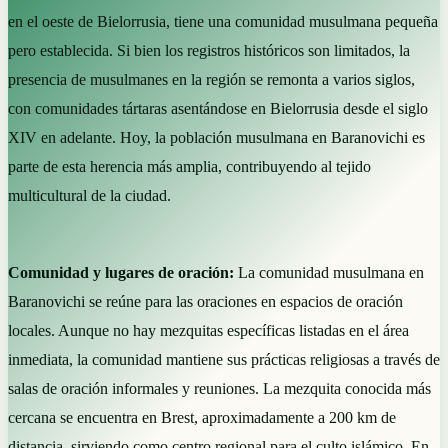
en el oeste de Bielorrusia, tiene una comunidad musulmana pequeña
pero establecida. Si bien los registros históricos son limitados, la
presencia de musulmanes en la región se remonta a varios siglos,
con comunidades tártaras asentándose en Bielorrusia desde el siglo
XIV en adelante. Hoy, la población musulmana en Baranovichi es
parte de esta herencia más amplia, contribuyendo al tejido
multicultural de la ciudad.
Comunidad y lugares de oración:
La comunidad musulmana en
Baranovichi se reúne para las oraciones en espacios de oración
locales. Aunque no hay mezquitas específicas listadas en el área
inmediata, la comunidad mantiene sus prácticas religiosas a través de
salas de oración informales y reuniones. La mezquita conocida más
cercana se encuentra en Brest, aproximadamente a 200 km de
distancia, sirviendo como centro regional para el culto islámico. En