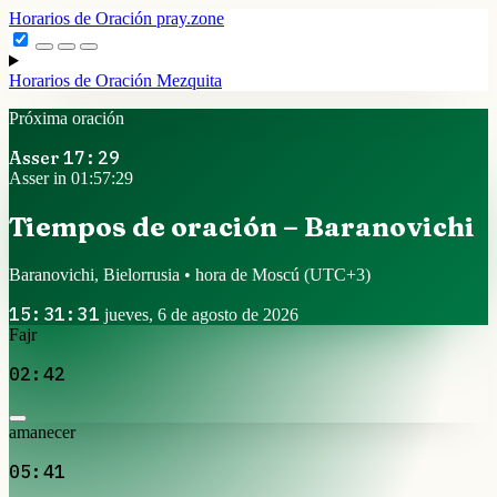
Horarios de Oración
pray.zone
Horarios de Oración
Mezquita
Próxima oración
Asser
17:29
Asser in 01:57:29
Tiempos de oración – Baranovichi
Baranovichi, Bielorrusia • hora de Moscú
(UTC+3)
15:31:31
jueves, 6 de agosto de 2026
Fajr
02:42
amanecer
05:41