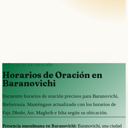
GUÍA LOCAL DE ORACIÓN
Horarios de Oración en
Baranovichi
Encuentre horarios de oración precisos para Baranovichi,
Bielorrusia. Manténgase actualizado con los horarios de
Fajr, Dhuhr, Asr, Maghrib e Isha según su ubicación.
Presencia musulmana en Baranovichi:
Baranovichi, una ciudad