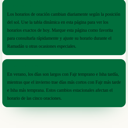
NOTAS PRÁCTICAS
Los horarios de oración cambian diariamente según la posición
del sol. Use la tabla dinámica en esta página para ver los
horarios exactos de hoy. Marque esta página como favorita
para consultarla rápidamente y ajuste su horario durante el
Ramadán u otras ocasiones especiales.
RITMO ESTACIONAL
En verano, los días son largos con Fajr temprano e Isha tardía,
mientras que el invierno trae días más cortos con Fajr más tarde
e Isha más temprana. Estos cambios estacionales afectan el
horario de las cinco oraciones.