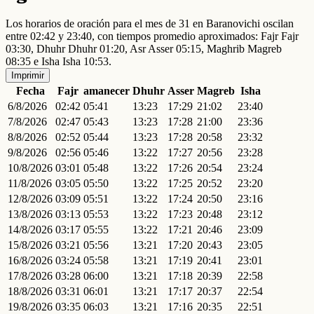
Los horarios de oración para el mes de 31 en Baranovichi oscilan
entre 02:42 y 23:40, con tiempos promedio aproximados: Fajr Fajr
03:30, Dhuhr Dhuhr 01:20, Asr Asser 05:15, Maghrib Magreb
08:35 e Isha Isha 10:53.
Imprimir
Fecha
Fajr
amanecer
Dhuhr
Asser
Magreb
Isha
6/8/2026
02:42
05:41
13:23
17:29
21:02
23:40
7/8/2026
02:47
05:43
13:23
17:28
21:00
23:36
8/8/2026
02:52
05:44
13:23
17:28
20:58
23:32
9/8/2026
02:56
05:46
13:22
17:27
20:56
23:28
10/8/2026
03:01
05:48
13:22
17:26
20:54
23:24
11/8/2026
03:05
05:50
13:22
17:25
20:52
23:20
12/8/2026
03:09
05:51
13:22
17:24
20:50
23:16
13/8/2026
03:13
05:53
13:22
17:23
20:48
23:12
14/8/2026
03:17
05:55
13:22
17:21
20:46
23:09
15/8/2026
03:21
05:56
13:21
17:20
20:43
23:05
16/8/2026
03:24
05:58
13:21
17:19
20:41
23:01
17/8/2026
03:28
06:00
13:21
17:18
20:39
22:58
18/8/2026
03:31
06:01
13:21
17:17
20:37
22:54
19/8/2026
03:35
06:03
13:21
17:16
20:35
22:51