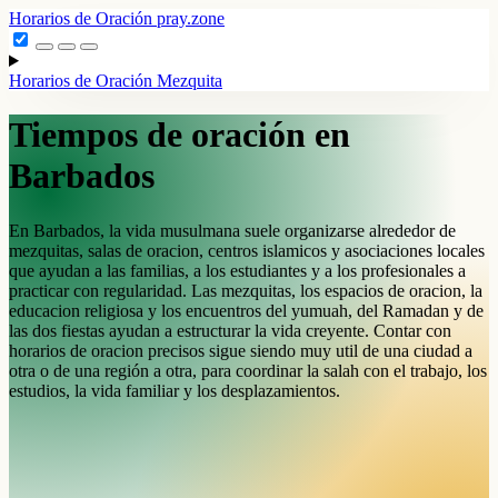
Horarios de Oración
pray.zone
Horarios de Oración
Mezquita
Tiempos de oración en
Barbados
En Barbados, la vida musulmana suele organizarse alrededor de
mezquitas, salas de oracion, centros islamicos y asociaciones locales
que ayudan a las familias, a los estudiantes y a los profesionales a
practicar con regularidad. Las mezquitas, los espacios de oracion, la
educacion religiosa y los encuentros del yumuah, del Ramadan y de
las dos fiestas ayudan a estructurar la vida creyente. Contar con
horarios de oracion precisos sigue siendo muy util de una ciudad a
otra o de una región a otra, para coordinar la salah con el trabajo, los
estudios, la vida familiar y los desplazamientos.