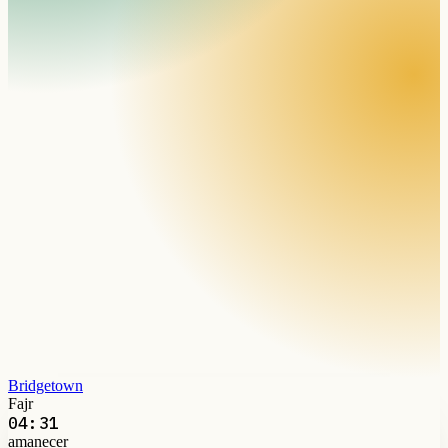
Bridgetown
Fajr
04:31
amanecer