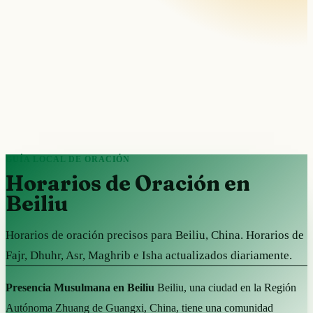
GUÍA LOCAL DE ORACIÓN
Horarios de Oración en
Beiliu
Horarios de oración precisos para Beiliu, China. Horarios de
Fajr, Dhuhr, Asr, Maghrib e Isha actualizados diariamente.
Presencia Musulmana en Beiliu
Beiliu, una ciudad en la Región
Autónoma Zhuang de Guangxi, China, tiene una comunidad