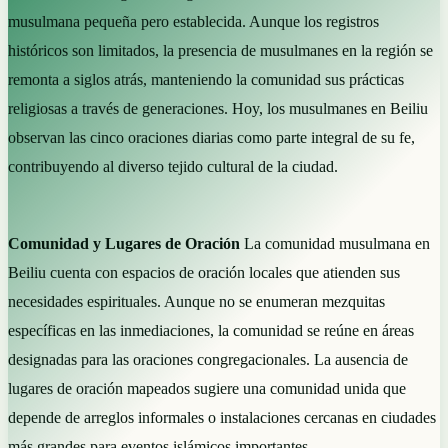
musulmana pequeña pero establecida. Aunque los registros
históricos son limitados, la presencia de musulmanes en la región se
remonta a siglos atrás, manteniendo la comunidad sus prácticas
religiosas a través de generaciones. Hoy, los musulmanes en Beiliu
observan las cinco oraciones diarias como parte integral de su fe,
contribuyendo al diverso tejido cultural de la ciudad.
Comunidad y Lugares de Oración
La comunidad musulmana en
Beiliu cuenta con espacios de oración locales que atienden sus
necesidades espirituales. Aunque no se enumeran mezquitas
específicas en las inmediaciones, la comunidad se reúne en áreas
designadas para las oraciones congregacionales. La ausencia de
lugares de oración mapeados sugiere una comunidad unida que
depende de arreglos informales o instalaciones cercanas en ciudades
más grandes para eventos islámicos importantes.