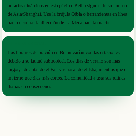
horarios dinámicos en esta página. Beiliu sigue el huso horario
de Asia/Shanghai. Use la brújula Qibla o herramientas en línea
para encontrar la dirección de La Meca para la oración.
RITMO ESTACIONAL
Los horarios de oración en Beiliu varían con las estaciones
debido a su latitud subtropical. Los días de verano son más
largos, adelantando el Fajr y retrasando el Isha, mientras que el
invierno trae días más cortos. La comunidad ajusta sus rutinas
diarias en consecuencia.