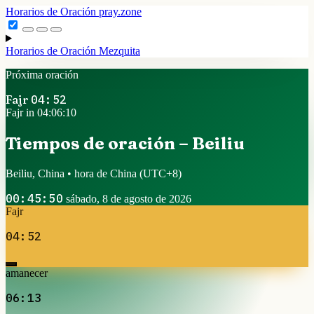
Horarios de Oración
pray.zone
Horarios de Oración
Mezquita
Próxima oración
Fajr
04:52
Fajr in 04:06:10
Tiempos de oración – Beiliu
Beiliu, China • hora de China
(UTC+8)
00:45:50
sábado, 8 de agosto de 2026
Fajr
04:52
amanecer
06:13