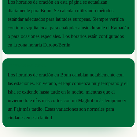
Los horarios de oración en esta página se actualizan
diariamente para Bonn. Se calculan utilizando métodos
estándar adecuados para latitudes europeas. Siempre verifica
con tu mezquita local para cualquier ajuste durante el Ramadán
o para ocasiones especiales. Los horarios están configurados
en la zona horaria Europe/Berlin.
RITMO ESTACIONAL
Los horarios de oración en Bonn cambian notablemente con
las estaciones. En verano, el Fajr comienza muy temprano y el
Isha se extiende hasta tarde en la noche, mientras que el
invierno trae días más cortos con un Maghrib más temprano y
un Fajr más tardío. Estas variaciones son normales para
ciudades en esta latitud.