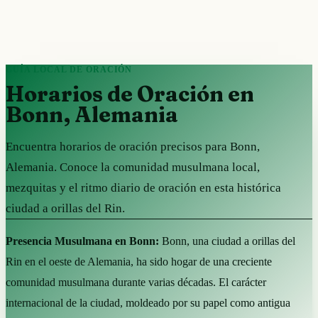
GUÍA LOCAL DE ORACIÓN
Horarios de Oración en
Bonn, Alemania
Encuentra horarios de oración precisos para Bonn,
Alemania. Conoce la comunidad musulmana local,
mezquitas y el ritmo diario de oración en esta histórica
ciudad a orillas del Rin.
Presencia Musulmana en Bonn:
Bonn, una ciudad a orillas del
Rin en el oeste de Alemania, ha sido hogar de una creciente
comunidad musulmana durante varias décadas. El carácter
internacional de la ciudad, moldeado por su papel como antigua