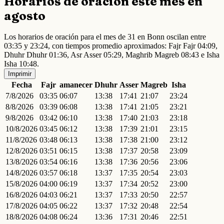
Horarios de oración este mes en
agosto
Los horarios de oración para el mes de 31 en Bonn oscilan entre
03:35 y 23:24, con tiempos promedio aproximados: Fajr Fajr 04:09,
Dhuhr Dhuhr 01:36, Asr Asser 05:29, Maghrib Magreb 08:43 e Isha
Isha 10:48.
Imprimir
Fecha
Fajr
amanecer
Dhuhr
Asser
Magreb
Isha
7/8/2026
03:35
06:07
13:38
17:41
21:07
23:24
8/8/2026
03:39
06:08
13:38
17:41
21:05
23:21
9/8/2026
03:42
06:10
13:38
17:40
21:03
23:18
10/8/2026
03:45
06:12
13:38
17:39
21:01
23:15
11/8/2026
03:48
06:13
13:38
17:38
21:00
23:12
12/8/2026
03:51
06:15
13:38
17:37
20:58
23:09
13/8/2026
03:54
06:16
13:38
17:36
20:56
23:06
14/8/2026
03:57
06:18
13:37
17:35
20:54
23:03
15/8/2026
04:00
06:19
13:37
17:34
20:52
23:00
16/8/2026
04:03
06:21
13:37
17:33
20:50
22:57
17/8/2026
04:05
06:22
13:37
17:32
20:48
22:54
18/8/2026
04:08
06:24
13:36
17:31
20:46
22:51