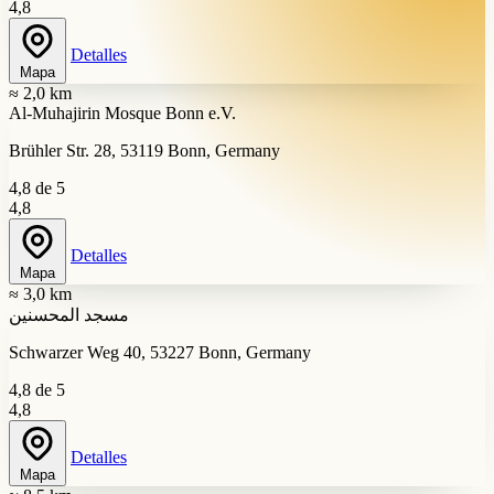
4,8
Detalles
Mapa
≈ 2,0 km
Al-Muhajirin Mosque Bonn e.V.
Brühler Str. 28, 53119 Bonn, Germany
4,8 de 5
4,8
Detalles
Mapa
≈ 3,0 km
مسجد المحسنين
Schwarzer Weg 40, 53227 Bonn, Germany
4,8 de 5
4,8
Detalles
Mapa