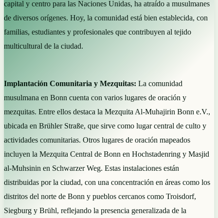
capital y centro para las Naciones Unidas, ha atraído a musulmanes
de diversos orígenes. Hoy, la comunidad está bien establecida, con
familias, estudiantes y profesionales que contribuyen al tejido
multicultural de la ciudad.
Implantación Comunitaria y Mezquitas:
La comunidad
musulmana en Bonn cuenta con varios lugares de oración y
mezquitas. Entre ellos destaca la Mezquita Al-Muhajirin Bonn e.V.,
ubicada en Brühler Straße, que sirve como lugar central de culto y
actividades comunitarias. Otros lugares de oración mapeados
incluyen la Mezquita Central de Bonn en Hochstadenring y Masjid
al-Muhsinin en Schwarzer Weg. Estas instalaciones están
distribuidas por la ciudad, con una concentración en áreas como los
distritos del norte de Bonn y pueblos cercanos como Troisdorf,
Siegburg y Brühl, reflejando la presencia generalizada de la