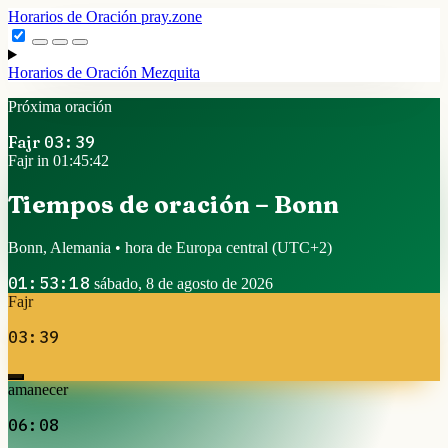
Horarios de Oración
pray.zone
Horarios de Oración
Mezquita
Próxima oración
Fajr
03:39
Fajr in 01:45:42
Tiempos de oración – Bonn
Bonn, Alemania • hora de Europa central
(UTC+2)
01:53:18
sábado, 8 de agosto de 2026
Fajr
03:39
amanecer
06:08