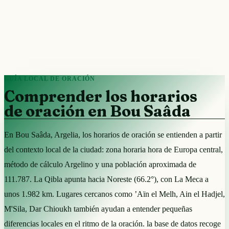
GUÍA LOCAL DE ORACIÓN
Comprender los horarios
de oración en Bou Saâda
En Bou Saâda, Argelia, los horarios de oración se entienden a partir
del contexto local de la ciudad: zona horaria hora de Europa central,
método de cálculo Argelino y una población aproximada de
111.787. La Qibla apunta hacia Noreste (66.2°), con La Meca a
unos 1.982 km. Lugares cercanos como ’Aïn el Melh, Ain el Hadjel,
M'Sila, Dar Chioukh también ayudan a entender pequeñas
diferencias locales en el ritmo de la oración. la base de datos recoge