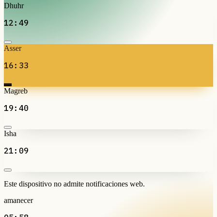
Dhuhr
12:49
Asser
16:33
Magreb
19:40
Isha
21:09
Este dispositivo no admite notificaciones web.
amanecer