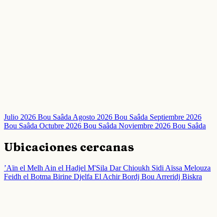
Julio 2026 Bou Saâda
Agosto 2026 Bou Saâda
Septiembre 2026
Bou Saâda
Octubre 2026 Bou Saâda
Noviembre 2026 Bou Saâda
Ubicaciones cercanas
’Aïn el Melh
Ain el Hadjel
M'Sila
Dar Chioukh
Sidi Aïssa
Melouza
Feidh el Botma
Birine
Djelfa
El Achir
Bordj Bou Arreridj
Biskra