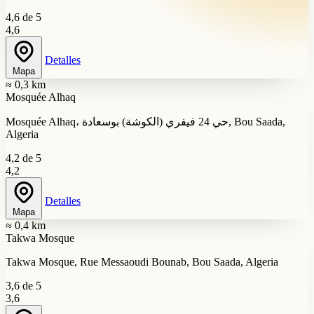
4,6 de 5
4,6
Detalles
Mapa
≈ 0,3 km
Mosquée Alhaq
Mosquée Alhaq، حي 24 فيفري (الكوشة) بوسعادة, Bou Saada,
Algeria
4,2 de 5
4,2
Detalles
Mapa
≈ 0,4 km
Takwa Mosque
Takwa Mosque, Rue Messaoudi Bounab, Bou Saada, Algeria
3,6 de 5
3,6