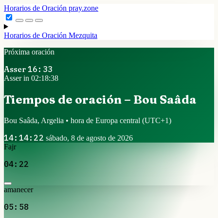
Horarios de Oración
pray.zone
Horarios de Oración
Mezquita
Próxima oración
Asser
16:33
Asser in 02:18:38
Tiempos de oración – Bou Saâda
Bou Saâda, Argelia • hora de Europa central
(UTC+1)
14:14:22
sábado, 8 de agosto de 2026
Fajr
04:22
amanecer
05:58