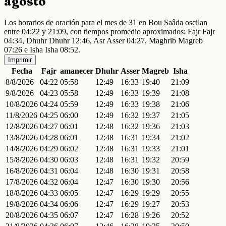
agosto
Los horarios de oración para el mes de 31 en Bou Saâda oscilan
entre 04:22 y 21:09, con tiempos promedio aproximados: Fajr Fajr
04:34, Dhuhr Dhuhr 12:46, Asr Asser 04:27, Maghrib Magreb
07:26 e Isha Isha 08:52.
Imprimir
Fecha
Fajr
amanecer
Dhuhr
Asser
Magreb
Isha
8/8/2026
04:22
05:58
12:49
16:33
19:40
21:09
9/8/2026
04:23
05:58
12:49
16:33
19:39
21:08
10/8/2026
04:24
05:59
12:49
16:33
19:38
21:06
11/8/2026
04:25
06:00
12:49
16:32
19:37
21:05
12/8/2026
04:27
06:01
12:48
16:32
19:36
21:03
13/8/2026
04:28
06:01
12:48
16:31
19:34
21:02
14/8/2026
04:29
06:02
12:48
16:31
19:33
21:01
15/8/2026
04:30
06:03
12:48
16:31
19:32
20:59
16/8/2026
04:31
06:04
12:48
16:30
19:31
20:58
17/8/2026
04:32
06:04
12:47
16:30
19:30
20:56
18/8/2026
04:33
06:05
12:47
16:29
19:29
20:55
19/8/2026
04:34
06:06
12:47
16:29
19:27
20:53
20/8/2026
04:35
06:07
12:47
16:28
19:26
20:52