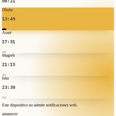
06:21
Dhuhr
13:49
Asser
17:51
Magreb
21:15
Isha
23:30
Este dispositivo no admite notificaciones web.
amanecer