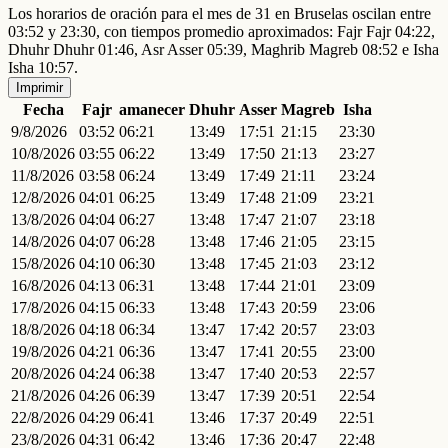
Los horarios de oración para el mes de 31 en Bruselas oscilan entre
03:52 y 23:30, con tiempos promedio aproximados: Fajr Fajr 04:22,
Dhuhr Dhuhr 01:46, Asr Asser 05:39, Maghrib Magreb 08:52 e Isha
Isha 10:57.
Imprimir
Fecha
Fajr
amanecer
Dhuhr
Asser
Magreb
Isha
9/8/2026
03:52
06:21
13:49
17:51
21:15
23:30
10/8/2026
03:55
06:22
13:49
17:50
21:13
23:27
11/8/2026
03:58
06:24
13:49
17:49
21:11
23:24
12/8/2026
04:01
06:25
13:49
17:48
21:09
23:21
13/8/2026
04:04
06:27
13:48
17:47
21:07
23:18
14/8/2026
04:07
06:28
13:48
17:46
21:05
23:15
15/8/2026
04:10
06:30
13:48
17:45
21:03
23:12
16/8/2026
04:13
06:31
13:48
17:44
21:01
23:09
17/8/2026
04:15
06:33
13:48
17:43
20:59
23:06
18/8/2026
04:18
06:34
13:47
17:42
20:57
23:03
19/8/2026
04:21
06:36
13:47
17:41
20:55
23:00
20/8/2026
04:24
06:38
13:47
17:40
20:53
22:57
21/8/2026
04:26
06:39
13:47
17:39
20:51
22:54
22/8/2026
04:29
06:41
13:46
17:37
20:49
22:51
23/8/2026
04:31
06:42
13:46
17:36
20:47
22:48