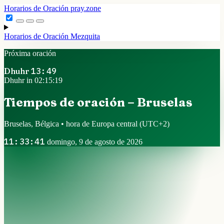
Horarios de Oración
pray.zone
Horarios de Oración
Mezquita
Próxima oración
Dhuhr
13:49
Dhuhr in 02:15:18
Tiempos de oración – Bruselas
Bruselas, Bélgica • hora de Europa central
(UTC+2)
11:33:42
domingo, 9 de agosto de 2026