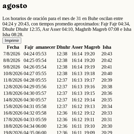
agosto
Los horarios de oración para el mes de 31 en Buhe oscilan entre
04:24 y 20:43, con tiempos promedio aproximados: Fajr Fajr 04:34,
Dhuhr Dhuhr 12:35, Asr Asser 04:10, Maghrib Magreb 07:08 e Isha
Isha 08:28.
Imprimir
Fecha
Fajr
amanecer
Dhuhr
Asser
Magreb
Isha
7/8/2026
04:24
05:53
12:38
16:14
19:20
20:43
8/8/2026
04:25
05:54
12:38
16:14
19:20
20:42
9/8/2026
04:26
05:54
12:38
16:14
19:19
20:41
10/8/2026
04:27
05:55
12:38
16:13
19:18
20:40
11/8/2026
04:28
05:55
12:37
16:13
19:17
20:39
12/8/2026
04:29
05:56
12:37
16:13
19:16
20:38
13/8/2026
04:30
05:57
12:37
16:13
19:15
20:36
14/8/2026
04:30
05:57
12:37
16:12
19:14
20:35
15/8/2026
04:31
05:58
12:37
16:12
19:13
20:34
16/8/2026
04:32
05:58
12:36
16:12
19:12
20:33
17/8/2026
04:33
05:59
12:36
16:12
19:11
20:31
18/8/2026
04:34
06:00
12:36
16:11
19:10
20:30
19/8/2026
04:35
06:00
12:36
16:11
19:09
20:29