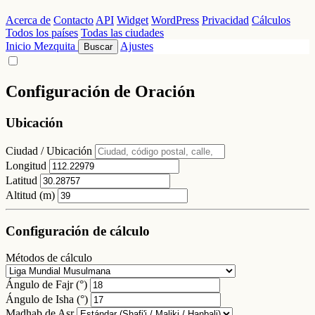
Acerca de
Contacto
API
Widget
WordPress
Privacidad
Cálculos
Todos los países
Todas las ciudades
Inicio
Mezquita
Ajustes
Buscar
Configuración de Oración
Ubicación
Ciudad / Ubicación
Longitud
Latitud
Altitud (m)
Configuración de cálculo
Métodos de cálculo
Ángulo de Fajr (°)
Ángulo de Isha (°)
Madhab de Asr