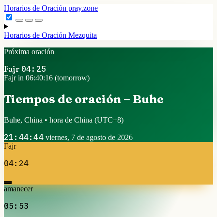
Horarios de Oración
pray.zone
Horarios de Oración
Mezquita
Próxima oración
Fajr
04:25
Fajr in 06:40:16 (tomorrow)
Tiempos de oración – Buhe
Buhe, China • hora de China
(UTC+8)
21:44:44
viernes, 7 de agosto de 2026
Fajr
04:24
amanecer
05:53