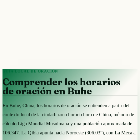
GUÍA LOCAL DE ORACIÓN
Comprender los horarios
de oración en Buhe
En Buhe, China, los horarios de oración se entienden a partir del
contexto local de la ciudad: zona horaria hora de China, método de
cálculo Liga Mundial Musulmana y una población aproximada de
106.347. La Qibla apunta hacia Noroeste (306.03°), con La Meca a