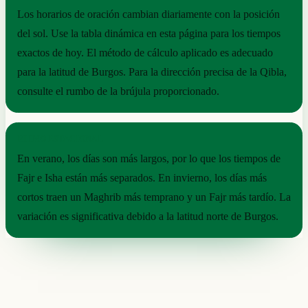
Los horarios de oración cambian diariamente con la posición
del sol. Use la tabla dinámica en esta página para los tiempos
exactos de hoy. El método de cálculo aplicado es adecuado
para la latitud de Burgos. Para la dirección precisa de la Qibla,
consulte el rumbo de la brújula proporcionado.
RITMO ESTACIONAL
En verano, los días son más largos, por lo que los tiempos de
Fajr e Isha están más separados. En invierno, los días más
cortos traen un Maghrib más temprano y un Fajr más tardío. La
variación es significativa debido a la latitud norte de Burgos.