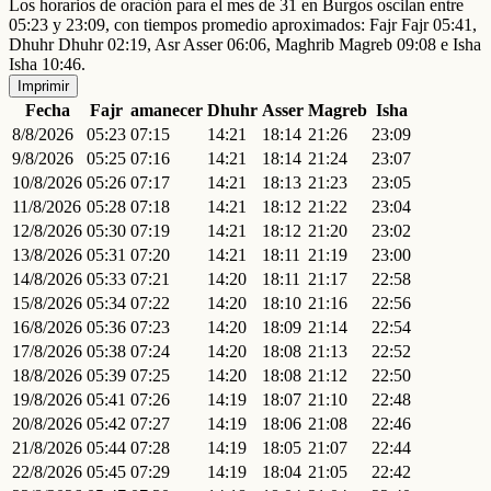
Los horarios de oración para el mes de 31 en Burgos oscilan entre
05:23 y 23:09, con tiempos promedio aproximados: Fajr Fajr 05:41,
Dhuhr Dhuhr 02:19, Asr Asser 06:06, Maghrib Magreb 09:08 e Isha
Isha 10:46.
Imprimir
Fecha
Fajr
amanecer
Dhuhr
Asser
Magreb
Isha
8/8/2026
05:23
07:15
14:21
18:14
21:26
23:09
9/8/2026
05:25
07:16
14:21
18:14
21:24
23:07
10/8/2026
05:26
07:17
14:21
18:13
21:23
23:05
11/8/2026
05:28
07:18
14:21
18:12
21:22
23:04
12/8/2026
05:30
07:19
14:21
18:12
21:20
23:02
13/8/2026
05:31
07:20
14:21
18:11
21:19
23:00
14/8/2026
05:33
07:21
14:20
18:11
21:17
22:58
15/8/2026
05:34
07:22
14:20
18:10
21:16
22:56
16/8/2026
05:36
07:23
14:20
18:09
21:14
22:54
17/8/2026
05:38
07:24
14:20
18:08
21:13
22:52
18/8/2026
05:39
07:25
14:20
18:08
21:12
22:50
19/8/2026
05:41
07:26
14:19
18:07
21:10
22:48
20/8/2026
05:42
07:27
14:19
18:06
21:08
22:46
21/8/2026
05:44
07:28
14:19
18:05
21:07
22:44
22/8/2026
05:45
07:29
14:19
18:04
21:05
22:42