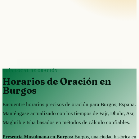
GUÍA LOCAL DE ORACIÓN
Horarios de Oración en
Burgos
Encuentre horarios precisos de oración para Burgos, España.
Manténgase actualizado con los tiempos de Fajr, Dhuhr, Asr,
Maghrib e Isha basados en métodos de cálculo confiables.
Presencia Musulmana en Burgos:
Burgos, una ciudad histórica en