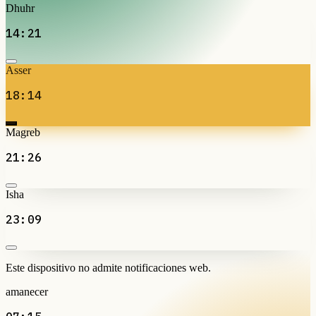
Dhuhr
14:21
Asser
18:14
Magreb
21:26
Isha
23:09
Este dispositivo no admite notificaciones web.
amanecer