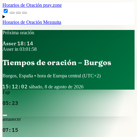
Horarios de Oración
pray.zone
Horarios de Oración
Mezquita
Próxima oración
Asser
18:14
Asser in 03:01:58
Tiempos de oración – Burgos
Burgos, España • hora de Europa central
(UTC+2)
15:12:02
sábado, 8 de agosto de 2026
Fajr
05:23
amanecer
07:15