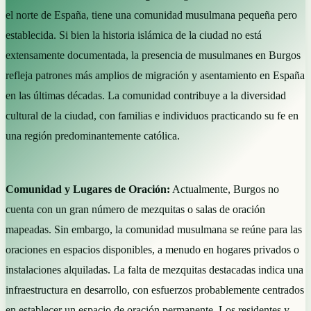
el norte de España, tiene una comunidad musulmana pequeña pero
establecida. Si bien la historia islámica de la ciudad no está
extensamente documentada, la presencia de musulmanes en Burgos
refleja patrones más amplios de migración y asentamiento en España
en las últimas décadas. La comunidad contribuye a la diversidad
cultural de la ciudad, con familias e individuos practicando su fe en
una región predominantemente católica.
Comunidad y Lugares de Oración:
Actualmente, Burgos no
cuenta con un gran número de mezquitas o salas de oración
mapeadas. Sin embargo, la comunidad musulmana se reúne para las
oraciones en espacios disponibles, a menudo en hogares privados o
instalaciones alquiladas. La falta de mezquitas destacadas indica una
infraestructura en desarrollo, con esfuerzos probablemente centrados
en establecer un espacio de oración permanente. Los residentes y