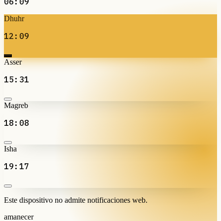
06:09
Dhuhr
12:09
Asser
15:31
Magreb
18:08
Isha
19:17
Este dispositivo no admite notificaciones web.
amanecer