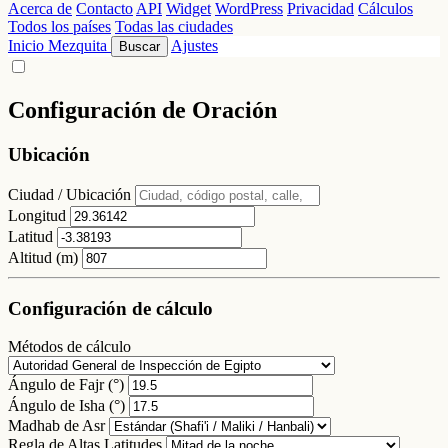
Acerca de
Contacto
API
Widget
WordPress
Privacidad
Cálculos
Todos los países
Todas las ciudades
Inicio
Mezquita
Ajustes
Buscar
Configuración de Oración
Ubicación
Ciudad / Ubicación
Longitud
Latitud
Altitud (m)
Configuración de cálculo
Métodos de cálculo
Ángulo de Fajr (°)
Ángulo de Isha (°)
Madhab de Asr
Regla de Altas Latitudes