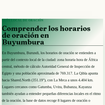
GUÍA LOCAL DE ORACIÓN
Comprender los horarios
de oración en
Buyumbura
En Buyumbura, Burundi, los horarios de oración se entienden a
partir del contexto local de la ciudad: zona horaria hora de África
central, método de cálculo Autoridad General de Inspección de
Egipto y una población aproximada de 769.317. La Qibla apunta
hacia Shared.North (351.19°), con La Meca a unos 4.404 km.
Lugares cercanos como Gatumba, Uvira, Bubanza, Kayanza
también ayudan a entender pequeñas diferencias locales en el ritmo
de la oración. la base de datos recoge 8 lugares de oración o