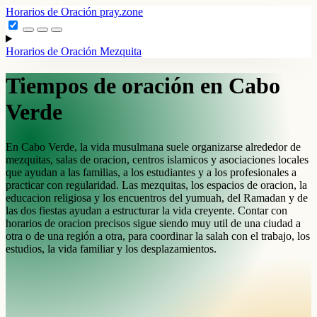
Horarios de Oración
pray.zone
Horarios de Oración
Mezquita
Tiempos de oración en Cabo
Verde
En Cabo Verde, la vida musulmana suele organizarse alrededor de
mezquitas, salas de oracion, centros islamicos y asociaciones locales
que ayudan a las familias, a los estudiantes y a los profesionales a
practicar con regularidad. Las mezquitas, los espacios de oracion, la
educacion religiosa y los encuentros del yumuah, del Ramadan y de
las dos fiestas ayudan a estructurar la vida creyente. Contar con
horarios de oracion precisos sigue siendo muy util de una ciudad a
otra o de una región a otra, para coordinar la salah con el trabajo, los
estudios, la vida familiar y los desplazamientos.