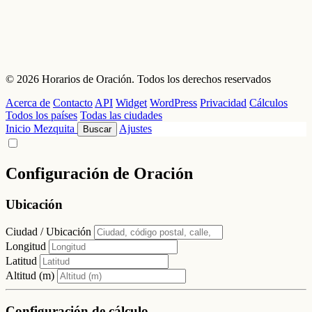
© 2026 Horarios de Oración. Todos los derechos reservados
Acerca de
Contacto
API
Widget
WordPress
Privacidad
Cálculos
Todos los países
Todas las ciudades
Inicio
Mezquita
Ajustes
Buscar
Configuración de Oración
Ubicación
Ciudad / Ubicación
Longitud
Latitud
Altitud (m)
Configuración de cálculo