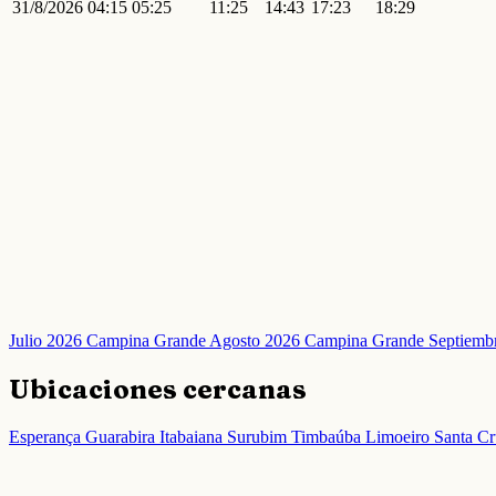
31/8/2026
04:15
05:25
11:25
14:43
17:23
18:29
Julio 2026 Campina Grande
Agosto 2026 Campina Grande
Septiemb
Ubicaciones cercanas
Esperança
Guarabira
Itabaiana
Surubim
Timbaúba
Limoeiro
Santa Cr