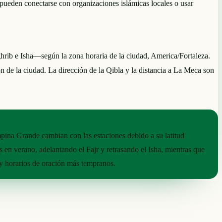
 pueden conectarse con organizaciones islámicas locales o usar
ib e Isha—según la zona horaria de la ciudad, America/Fortaleza.
ón de la ciudad. La dirección de la Qibla y la distancia a La Meca son
pina Grande cambian con las estaciones debido a su latitud
s en verano, adelantando el Fajr y retrasando el Isha, mientras que
s y horarios de oración más tempranos.