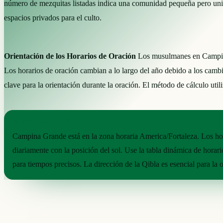
número de mezquitas listadas indica una comunidad pequeña pero unida
espacios privados para el culto.
Orientación de los Horarios de Oración
Los musulmanes en Campina 
Los horarios de oración cambian a lo largo del año debido a los cambios
clave para la orientación durante la oración. El método de cálculo uti
NOTAS PRÁCTICAS
Campina Grande está en la zona horaria America/Fortaleza. Los hor
diariamente con la posición del sol. Use la tabla dinámica de horari
para tiempos precisos. La dirección de la Qibla es esencial para la o