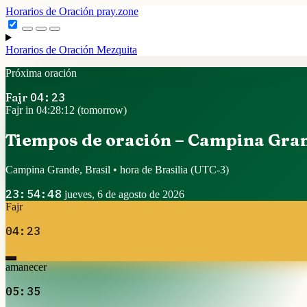
Horarios de Oración
pray.zone
Horarios de Oración
Mezquita
Próxima oración
Fajr
04:23
Fajr in 04:28:11 (tomorrow)
Tiempos de oración – Campina Gra
Campina Grande, Brasil • hora de Brasilia
(UTC-3)
23:54:49
jueves, 6 de agosto de 2026
Fajr
04:23
amanecer
05:35