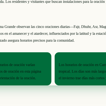
. Los residentes y visitantes que buscan instalaciones para la oración
Grande observan las cinco oraciones diarias—Fajr, Dhuhr, Asr, Maghr
 en el amanecer y el atardecer, influenciados por la latitud y la estaci
lizado asegura horarios precisos para la comunidad.
RITMO ESTACIONAL
arios de oración varían
Los horarios de oración en Cam
os de oración en esta página
tropical. Los días son más largo
rientación de la oración.
el invierno trae días más corto