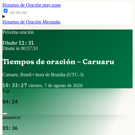
Horarios de Oración
pray.zone
Horarios de Oración
Mezquita
Próxima oración
Dhuhr
11:31
Dhuhr in 00:57:32
Tiempos de oración – Caruaru
Caruaru, Brasil • hora de Brasilia
(UTC-3)
10:33:28
viernes, 7 de agosto de 2026
Fajr
04:24
amanecer
05:36