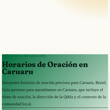
GUÍA LOCAL DE ORACIÓN
Horarios de Oración en
Caruaru
Encuentre horarios de oración precisos para Caruaru, Brasil.
Guía perenne para musulmanes en Caruaru, que incluye el
ritmo de oración, la dirección de la Qibla y el contexto de la
comunidad local.