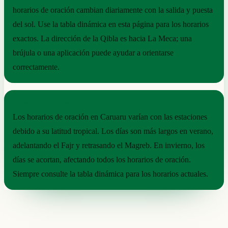
horarios de oración cambian diariamente con la salida y puesta
del sol. Use la tabla dinámica en esta página para los horarios
exactos. La dirección de la Qibla es hacia La Meca; una
brújula o una aplicación puede ayudar a orientarse
correctamente.
RITMO ESTACIONAL
Los horarios de oración en Caruaru varían con las estaciones
debido a su latitud tropical. Los días son más largos en verano,
adelantando el Fajr y retrasando el Magreb. En invierno, los
días se acortan, afectando todos los horarios de oración.
Siempre consulte la tabla dinámica para los horarios actuales.