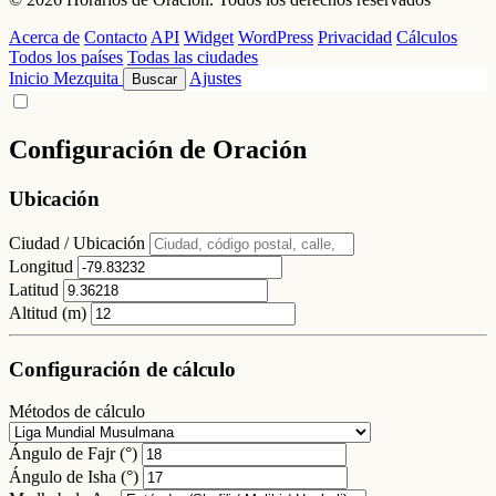
Acerca de
Contacto
API
Widget
WordPress
Privacidad
Cálculos
Todos los países
Todas las ciudades
Inicio
Mezquita
Ajustes
Buscar
Configuración de Oración
Ubicación
Ciudad / Ubicación
Longitud
Latitud
Altitud (m)
Configuración de cálculo
Métodos de cálculo
Ángulo de Fajr (°)
Ángulo de Isha (°)