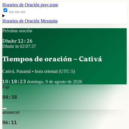
Horarios de Oración
pray.zone
Horarios de Oración
Mezquita
Próxima oración
Dhuhr
12:26
Dhuhr in 02:07:37
Tiempos de oración – Cativá
Cativá, Panamá • hora oriental
(UTC-5)
10:18:23
domingo, 9 de agosto de 2026
Fajr
04:58
amanecer
06:11