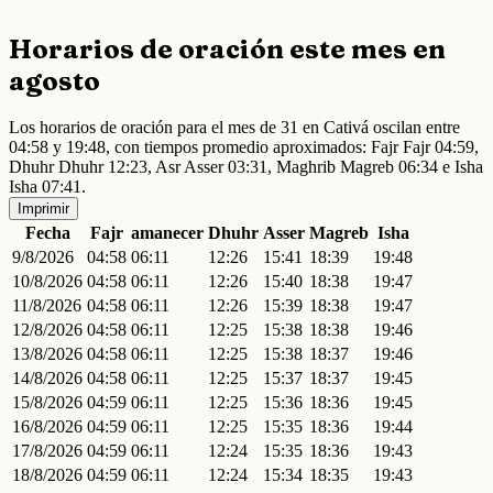
Horarios de oración este mes en
agosto
Los horarios de oración para el mes de 31 en Cativá oscilan entre
04:58 y 19:48, con tiempos promedio aproximados: Fajr Fajr 04:59,
Dhuhr Dhuhr 12:23, Asr Asser 03:31, Maghrib Magreb 06:34 e Isha
Isha 07:41.
Imprimir
Fecha
Fajr
amanecer
Dhuhr
Asser
Magreb
Isha
9/8/2026
04:58
06:11
12:26
15:41
18:39
19:48
10/8/2026
04:58
06:11
12:26
15:40
18:38
19:47
11/8/2026
04:58
06:11
12:26
15:39
18:38
19:47
12/8/2026
04:58
06:11
12:25
15:38
18:38
19:46
13/8/2026
04:58
06:11
12:25
15:38
18:37
19:46
14/8/2026
04:58
06:11
12:25
15:37
18:37
19:45
15/8/2026
04:59
06:11
12:25
15:36
18:36
19:45
16/8/2026
04:59
06:11
12:25
15:35
18:36
19:44
17/8/2026
04:59
06:11
12:24
15:35
18:36
19:43
18/8/2026
04:59
06:11
12:24
15:34
18:35
19:43