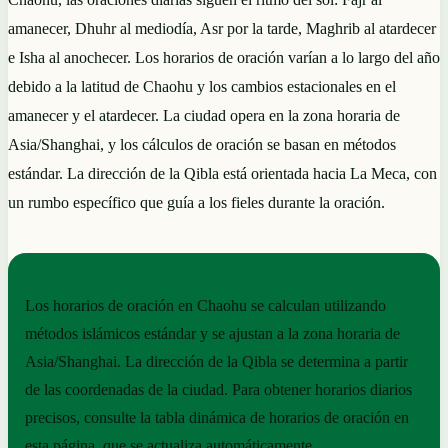
amanecer, Dhuhr al mediodía, Asr por la tarde, Maghrib al atardecer
e Isha al anochecer. Los horarios de oración varían a lo largo del año
debido a la latitud de Chaohu y los cambios estacionales en el
amanecer y el atardecer. La ciudad opera en la zona horaria de
Asia/Shanghai, y los cálculos de oración se basan en métodos
estándar. La dirección de la Qibla está orientada hacia La Meca, con
un rumbo específico que guía a los fieles durante la oración.
NOTAS PRÁCTICAS
Los horarios de oración en Chaohu se calculan utilizando
métodos islámicos estándar y se ajustan a la zona horaria de
Asia/Shanghai. La dirección de la Qibla se determina a partir
de las coordenadas de la ciudad. Para obtener horarios diarios
precisos, consulte la tabla dinámica de horarios de oración en
esta página, que se actualiza automáticamente.