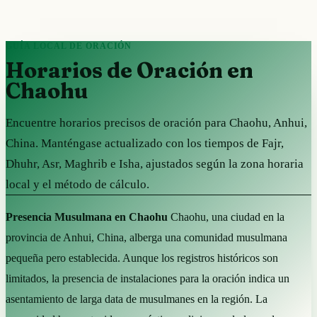
GUÍA LOCAL DE ORACIÓN
Horarios de Oración en
Chaohu
Encuentre horarios precisos de oración para Chaohu, Anhui,
China. Manténgase actualizado con los tiempos de Fajr,
Dhuhr, Asr, Maghrib e Isha, ajustados según la zona horaria
local y el método de cálculo.
Presencia Musulmana en Chaohu
Chaohu, una ciudad en la
provincia de Anhui, China, alberga una comunidad musulmana
pequeña pero establecida. Aunque los registros históricos son
limitados, la presencia de instalaciones para la oración indica un
asentamiento de larga data de musulmanes en la región. La