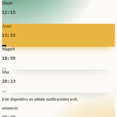
Dhuhr
12:15
Asser
15:53
Magreb
18:59
Isha
20:23
Este dispositivo no admite notificaciones web.
amanecer