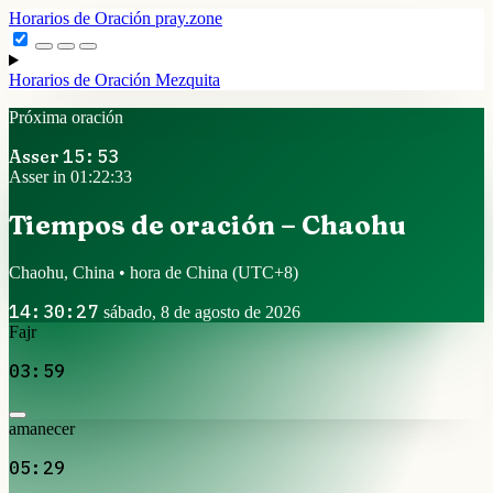
Horarios de Oración
pray.zone
Horarios de Oración
Mezquita
Próxima oración
Asser
15:53
Asser in 01:22:33
Tiempos de oración – Chaohu
Chaohu, China • hora de China
(UTC+8)
14:30:27
sábado, 8 de agosto de 2026
Fajr
03:59
amanecer
05:29