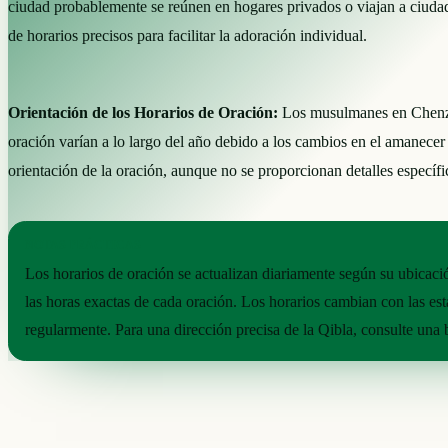
ciudad probablemente se reúnen en hogares privados o viajan a ciudade
de horarios precisos para facilitar la adoración individual.
Orientación de los Horarios de Oración:
Los musulmanes en Chenzhou
oración varían a lo largo del año debido a los cambios en el amanecer y
orientación de la oración, aunque no se proporcionan detalles específi
NOTAS PRÁCTICAS
Los horarios de oración se actualizan diariamente según su ubicació
las horas exactas de cada oración. Los horarios cambian con las est
regularmente. Para una dirección precisa de la Qibla, consulte una 