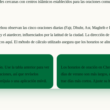
s cercanas con centros islámicos establecidos para las oraciones comun
 observan las cinco oraciones diarias (Fajr, Dhuhr, Asr, Maghrib e Is
 el atardecer, influenciados por la latitud de la ciudad. La dirección de
cos aquí. El método de cálculo utilizado asegura que los horarios se alin
RITMO ESTACIONAL
n. Use la tabla anterior para ver
Los horarios de oración en Che
aciones, así que revíselos
días de verano son más largos, 
brújula o una aplicación móvil.
trae días más cortos. Ajuste su 