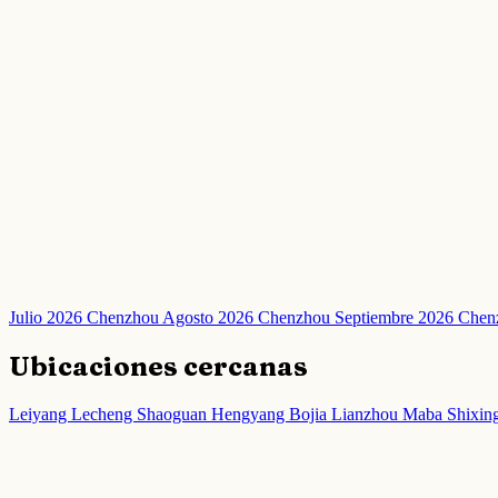
Julio 2026 Chenzhou
Agosto 2026 Chenzhou
Septiembre 2026 Che
Ubicaciones cercanas
Leiyang
Lecheng
Shaoguan
Hengyang
Bojia
Lianzhou
Maba
Shixin