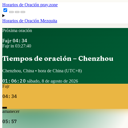
Horarios de Oración
pray.zone
Horarios de Oración
Mezquita
Próxima oración
Fajr
04:34
Fajr in 03:27:39
Tiempos de oración – Chenzhou
Chenzhou, China • hora de China
(UTC+8)
01:06:21
sábado, 8 de agosto de 2026
Fajr
04:34
amanecer
05:57