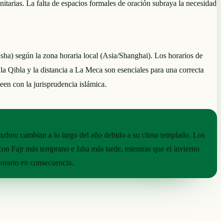
itarias. La falta de espacios formales de oración subraya la necesidad
ha) según la zona horaria local (Asia/Shanghai). Los horarios de
 la Qibla y la distancia a La Meca son esenciales para una correcta
een con la jurisprudencia islámica.
nzhou cambian a lo largo del año debido a su clima templado. Los
con Fajr más temprano e Isha más tarde, mientras que el invierno
horario en consecuencia.