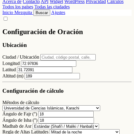
Acerca de
Contacto
API
Widget
WordPress
Privacidad
Cálculos
Todos los países
Todas las ciudades
Inicio
Mezquita
Ajustes
Buscar
Configuración de Oración
Ubicación
Ciudad / Ubicación
Longitud
Latitud
Altitud (m)
Configuración de cálculo
Métodos de cálculo
Ángulo de Fajr (°)
Ángulo de Isha (°)
Madhab de Asr
Regla de Altas Latitudes