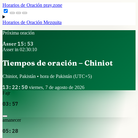
Horarios de Oración
pray.zone
Horarios de Oración
Mezquita
Próxima oración
Asser
15:53
Asser in 02:30:09
Tiempos de oración – Chiniot
Chiniot, Pakistán • hora de Pakistán
(UTC+5)
13:22:51
viernes, 7 de agosto de 2026
Fajr
03:57
amanecer
05:28