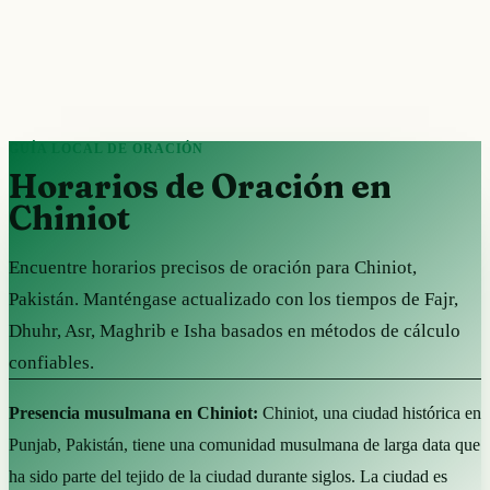
GUÍA LOCAL DE ORACIÓN
Horarios de Oración en
Chiniot
Encuentre horarios precisos de oración para Chiniot,
Pakistán. Manténgase actualizado con los tiempos de Fajr,
Dhuhr, Asr, Maghrib e Isha basados en métodos de cálculo
confiables.
Presencia musulmana en Chiniot:
Chiniot, una ciudad histórica en
Punjab, Pakistán, tiene una comunidad musulmana de larga data que
ha sido parte del tejido de la ciudad durante siglos. La ciudad es