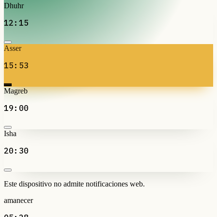
Dhuhr
12:15
Asser
15:53
Magreb
19:00
Isha
20:30
Este dispositivo no admite notificaciones web.
amanecer