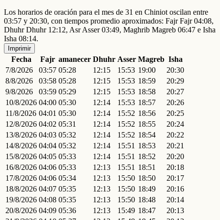
Los horarios de oración para el mes de 31 en Chiniot oscilan entre
03:57 y 20:30, con tiempos promedio aproximados: Fajr Fajr 04:08,
Dhuhr Dhuhr 12:12, Asr Asser 03:49, Maghrib Magreb 06:47 e Isha
Isha 08:14.
Imprimir
Fecha
Fajr
amanecer
Dhuhr
Asser
Magreb
Isha
7/8/2026
03:57
05:28
12:15
15:53
19:00
20:30
8/8/2026
03:58
05:28
12:15
15:53
18:59
20:29
9/8/2026
03:59
05:29
12:15
15:53
18:58
20:27
10/8/2026
04:00
05:30
12:14
15:53
18:57
20:26
11/8/2026
04:01
05:30
12:14
15:52
18:56
20:25
12/8/2026
04:02
05:31
12:14
15:52
18:55
20:24
13/8/2026
04:03
05:32
12:14
15:52
18:54
20:22
14/8/2026
04:04
05:32
12:14
15:51
18:53
20:21
15/8/2026
04:05
05:33
12:14
15:51
18:52
20:20
16/8/2026
04:06
05:33
12:13
15:51
18:51
20:18
17/8/2026
04:06
05:34
12:13
15:50
18:50
20:17
18/8/2026
04:07
05:35
12:13
15:50
18:49
20:16
19/8/2026
04:08
05:35
12:13
15:50
18:48
20:14
20/8/2026
04:09
05:36
12:13
15:49
18:47
20:13