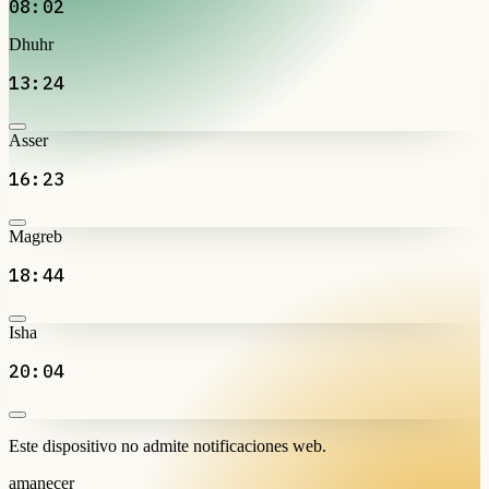
08:02
Dhuhr
13:24
Asser
16:23
Magreb
18:44
Isha
20:04
Este dispositivo no admite notificaciones web.
amanecer