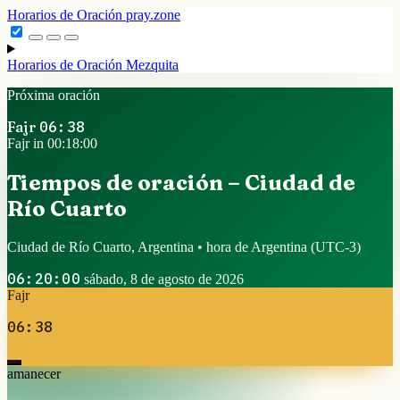
Horarios de Oración
pray.zone
Horarios de Oración
Mezquita
Próxima oración
Fajr
06:38
Fajr in 00:18:00
Tiempos de oración – Ciudad de
Río Cuarto
Ciudad de Río Cuarto, Argentina • hora de Argentina
(UTC-3)
06:20:00
sábado, 8 de agosto de 2026
Fajr
06:38
amanecer