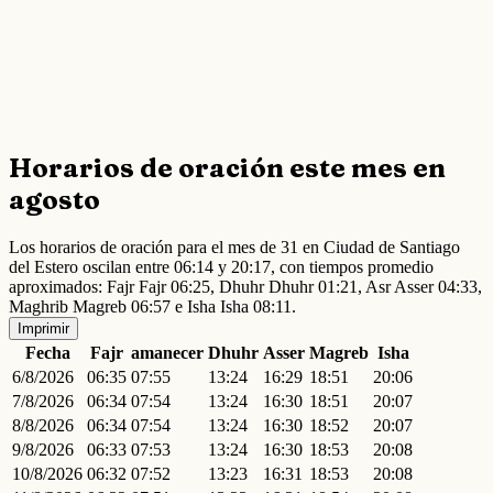
Horarios de oración este mes en
agosto
Los horarios de oración para el mes de 31 en Ciudad de Santiago
del Estero oscilan entre 06:14 y 20:17, con tiempos promedio
aproximados: Fajr Fajr 06:25, Dhuhr Dhuhr 01:21, Asr Asser 04:33,
Maghrib Magreb 06:57 e Isha Isha 08:11.
Imprimir
Fecha
Fajr
amanecer
Dhuhr
Asser
Magreb
Isha
6/8/2026
06:35
07:55
13:24
16:29
18:51
20:06
7/8/2026
06:34
07:54
13:24
16:30
18:51
20:07
8/8/2026
06:34
07:54
13:24
16:30
18:52
20:07
9/8/2026
06:33
07:53
13:24
16:30
18:53
20:08
10/8/2026
06:32
07:52
13:23
16:31
18:53
20:08