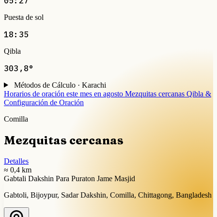
05:27
Puesta de sol
18:35
Qibla
303,8°
Métodos de Cálculo · Karachi
Horarios de oración este mes en agosto
Mezquitas cercanas
Qibla &
Configuración de Oración
Comilla
Mezquitas cercanas
Detalles
≈ 0,4 km
Gabtali Dakshin Para Puraton Jame Masjid
Gabtoli, Bijoypur, Sadar Dakshin, Comilla, Chittagong, Bangladesh