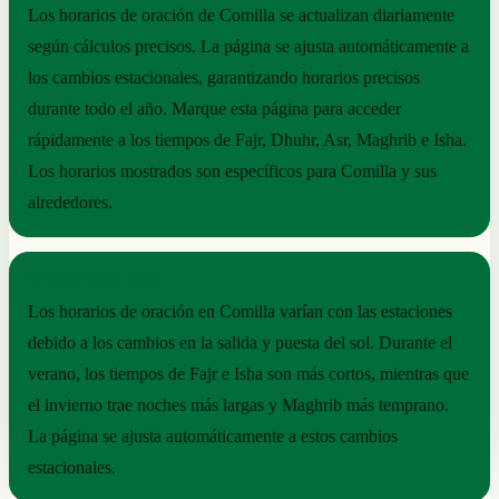
Los horarios de oración de Comilla se actualizan diariamente
según cálculos precisos. La página se ajusta automáticamente a
los cambios estacionales, garantizando horarios precisos
durante todo el año. Marque esta página para acceder
rápidamente a los tiempos de Fajr, Dhuhr, Asr, Maghrib e Isha.
Los horarios mostrados son específicos para Comilla y sus
alrededores.
RITMO ESTACIONAL
Los horarios de oración en Comilla varían con las estaciones
debido a los cambios en la salida y puesta del sol. Durante el
verano, los tiempos de Fajr e Isha son más cortos, mientras que
el invierno trae noches más largas y Maghrib más temprano.
La página se ajusta automáticamente a estos cambios
estacionales.