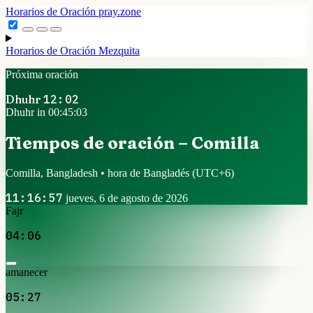
Horarios de Oración
pray.zone
Horarios de Oración
Mezquita
Próxima oración
Dhuhr
12:02
Dhuhr in 00:45:02
Tiempos de oración – Comilla
Comilla, Bangladesh • hora de Bangladés
(UTC+6)
11:16:58
jueves, 6 de agosto de 2026
Fajr
04:06
amanecer
05:27