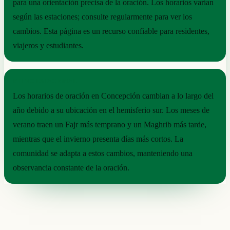
para una orientación precisa de la oración. Los horarios varían
según las estaciones; consulte regularmente para ver los
cambios. Esta página es un recurso confiable para residentes,
viajeros y estudiantes.
RITMO ESTACIONAL
Los horarios de oración en Concepción cambian a lo largo del
año debido a su ubicación en el hemisferio sur. Los meses de
verano traen un Fajr más temprano y un Maghrib más tarde,
mientras que el invierno presenta días más cortos. La
comunidad se adapta a estos cambios, manteniendo una
observancia constante de la oración.