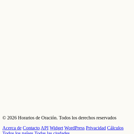
© 2026 Horarios de Oración. Todos los derechos reservados
Acerca de
Contacto
API
Widget
WordPress
Privacidad
Cálculos
Todos los países
Todas las ciudades