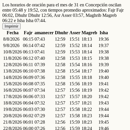
Los horarios de oración para el mes de 31 en Concepción oscilan
entre 05:48 y 19:52, con tiempos promedio aproximados: Fajr Fajr
06:02, Dhuhr Dhuhr 12:56, Asr Asser 03:57, Maghrib Magreb
06:22 e Isha Isha 07:44.
Imprimir
Fecha
Fajr
amanecer
Dhuhr
Asser
Magreb
Isha
8/8/2026
06:15
07:43
12:59
15:51
18:13
19:36
9/8/2026
06:14
07:42
12:59
15:52
18:14
19:37
10/8/2026
06:13
07:41
12:59
15:53
18:14
19:38
11/8/2026
06:12
07:40
12:58
15:53
18:15
19:38
12/8/2026
06:11
07:39
12:58
15:54
18:16
19:39
13/8/2026
06:10
07:38
12:58
15:54
18:17
19:40
14/8/2026
06:09
07:36
12:58
15:55
18:18
19:40
15/8/2026
06:08
07:35
12:58
15:56
18:19
19:41
16/8/2026
06:07
07:34
12:57
15:56
18:19
19:42
17/8/2026
06:06
07:33
12:57
15:57
18:20
19:42
18/8/2026
06:04
07:32
12:57
15:57
18:21
19:43
19/8/2026
06:03
07:30
12:57
15:58
18:22
19:44
20/8/2026
06:02
07:29
12:57
15:58
18:23
19:44
21/8/2026
06:01
07:28
12:56
15:59
18:23
19:45
22/8/2026
06:00
07:26
12:56
15:59
18:24
19:46