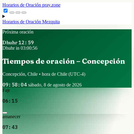
Horarios de Oración
pray.zone
Horarios de Oración
Mezquita
Próxima oración
Dhuhr
12:59
Dhuhr in 03:00:55
Tiempos de oración – Concepción
Concepción, Chile • hora de Chile
(UTC-4)
09:58:05
sábado, 8 de agosto de 2026
Fajr
06:15
amanecer
07:43