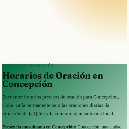
GUÍA LOCAL DE ORACIÓN
Horarios de Oración en
Concepción
Encuentre horarios precisos de oración para Concepción,
Chile. Guía permanente para las oraciones diarias, la
dirección de la Qibla y la comunidad musulmana local.
Presencia musulmana en Concepción:
Concepción, una ciudad