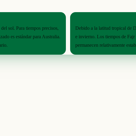
RITMO ESTACIONAL
 del sol. Para tiempos precisos,
Debido a la latitud tropical de
izado es estándar para Australia.
e invierno. Los tiempos de Fajr
ario.
permanecen relativamente establ