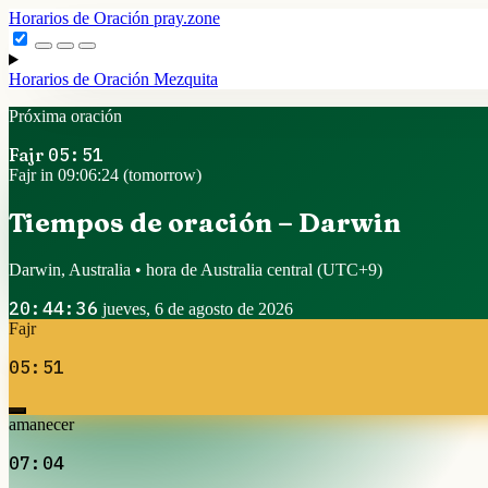
Horarios de Oración
pray.zone
Horarios de Oración
Mezquita
Próxima oración
Fajr
05:51
Fajr in 09:06:23 (tomorrow)
Tiempos de oración – Darwin
Darwin, Australia • hora de Australia central
(UTC+9)
20:44:37
jueves, 6 de agosto de 2026
Fajr
05:51
amanecer
07:04