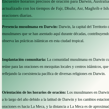
Encuentre horarios precisos de oración para Darwin, Australi
actualizado con los tiempos de Fajr, Dhuhr, Asr, Maghrib e Ish
oraciones diarias.
Presencia musulmana en Darwin:
Darwin, la capital del Territorio
musulmanes que se han asentado aquí durante décadas, contribuyendo al
observa las prácticas islámicas en esta ciudad tropical.
Implantación comunitaria:
La comunidad musulmana en Darwin cuent
reúne para las oraciones en mezquitas locales y centros islámicos, qu
reflejando la coexistencia pacífica de diversas religiones en Darwin.
Orientación de los horarios de oración:
Los musulmanes en Darwin si
a lo largo del año debido a la latitud de Darwin y los cambios estacio
oraciones es hacia La Meca, y la distancia a La Meca es de aproximad