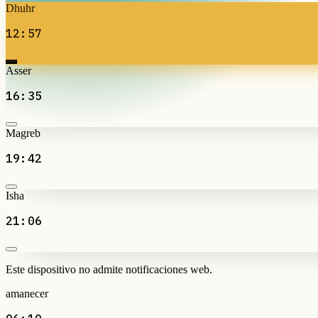
Dhuhr
12:57
Asser
16:35
Magreb
19:42
Isha
21:06
Este dispositivo no admite notificaciones web.
amanecer