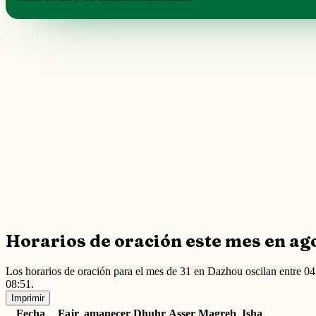
Horarios de oración este mes en ag
Los horarios de oración para el mes de 31 en Dazhou oscilan entre 
08:51.
Imprimir
Fecha
Fajr
amanecer
Dhuhr
Asser
Magreb
Isha