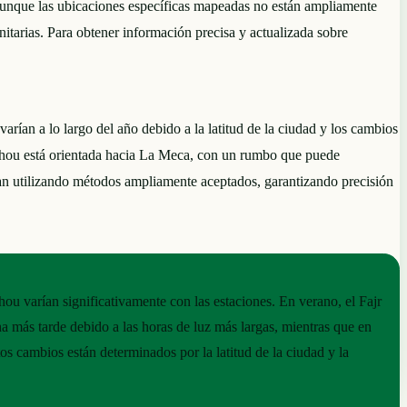
nque las ubicaciones específicas mapeadas no están ampliamente
itarias. Para obtener información precisa y actualizada sobre
arían a lo largo del año debido a la latitud de la ciudad y los cambios
azhou está orientada hacia La Meca, con un rumbo que puede
an utilizando métodos ampliamente aceptados, garantizando precisión
ou varían significativamente con las estaciones. En verano, el Fajr
 más tarde debido a las horas de luz más largas, mientras que en
tos cambios están determinados por la latitud de la ciudad y la