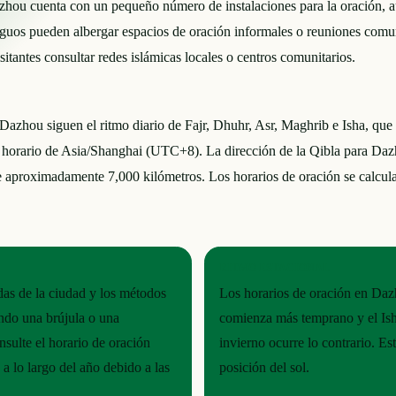
u cuenta con un pequeño número de instalaciones para la oración, au
tiguos pueden albergar espacios de oración informales o reuniones comun
itantes consultar redes islámicas locales o centros comunitarios.
azhou siguen el ritmo diario de Fajr, Dhuhr, Asr, Maghrib e Isha, que v
uso horario de Asia/Shanghai (UTC+8). La dirección de la Qibla para D
de aproximadamente 7,000 kilómetros. Los horarios de oración se calcul
RITMO ESTACIONAL
as de la ciudad y los métodos
Los horarios de oración en Dazh
ando una brújula o una
comienza más temprano y el Isha
onsulte el horario de oración
invierno ocurre lo contrario. Es
a lo largo del año debido a las
posición del sol.