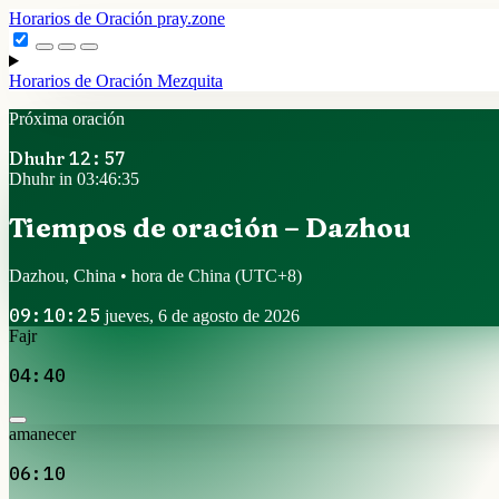
Horarios de Oración
pray.zone
Horarios de Oración
Mezquita
Próxima oración
Dhuhr
12:57
Dhuhr in 03:46:34
Tiempos de oración – Dazhou
Dazhou, China • hora de China
(UTC+8)
09:10:26
jueves, 6 de agosto de 2026
Fajr
04:40
amanecer
06:10