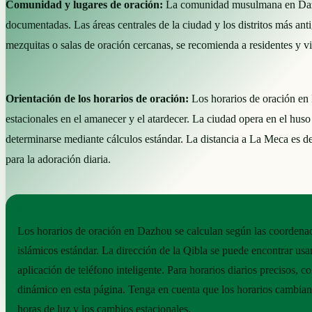
Comunidad y lugares de oración:
La comunidad musulmana en Dazho
documentadas. Las áreas centrales de la ciudad y los distritos más an
mezquitas o salas de oración cercanas, se recomienda a residentes y vis
Orientación de los horarios de oración:
Los horarios de oración en D
estacionales en el amanecer y el atardecer. La ciudad opera en el h
determinarse mediante cálculos estándar. La distancia a La Meca es 
para la adoración diaria.
NOTAS PRÁCTICAS
Los horarios de oración en Dazhou se calculan según las coordenad
islámicos estándar. La dirección de la Qibla se puede encontrar us
aplicación de teléfono inteligente. Para horarios diarios precisos, c
dinámico en esta página. Tenga en cuenta que los horarios cambian 
horas de luz y los cambios estacionales.