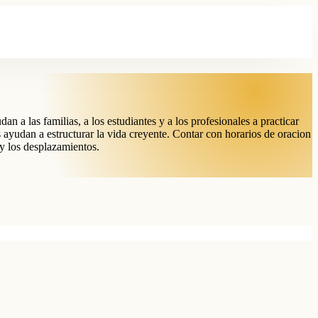
 a las familias, a los estudiantes y a los profesionales a practicar
 ayudan a estructurar la vida creyente. Contar con horarios de oracion
r y los desplazamientos.