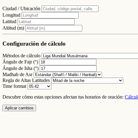
No se encontraron ciudades con horarios de oración en Dominica.
© 2026 Horarios de Oración. Todos los derechos reservados
Acerca de
Contacto
API
Widget
WordPress
Privacidad
Cálculos
Todo
Inicio
Mezquita
Ajustes
Buscar
Configuración de Oración
Ubicación
Ciudad / Ubicación
Longitud
Latitud
Altitud (m)
Configuración de cálculo