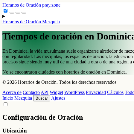
Horarios de Oración
pray.zone
Horarios de Oración
Mezquita
Tiempos de oración en Dominic
En Dominica, la vida musulmana suele organizarse alrededor de mezquita
con regularidad. Las mezquitas, los espacios de oracion, la educacion 
precisos sigue siendo muy util de una ciudad a otra o de una región a ot