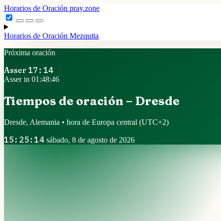
Horarios de Oración
pray.zone
Horarios de Oración
Mezquita
Próxima oración
Asser
17:14
Asser in 01:48:45
Tiempos de oración – Dresde
Dresde, Alemania • hora de Europa central
(UTC+2)
15:25:15
sábado, 8 de agosto de 2026