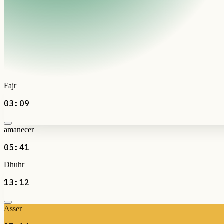
Fajr
03:09
amanecer
05:41
Dhuhr
13:12
Asser