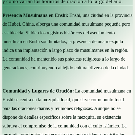
y cómo varían los horarios de oración a lo largo del año.
Presencia Musulmana en Enshi:
Enshi, una ciudad en la provincia
de Hubei, China, alberga una comunidad musulmana pequeña pero
establecida. Si bien los registros históricos del asentamiento
musulmán en Enshi son limitados, la presencia de una mezquita
indica una implantación a largo plazo de musulmanes en la región.
La comunidad ha mantenido sus prácticas religiosas a lo largo de
generaciones, contribuyendo al tejido cultural diverso de la ciudad.
Comunidad y Lugares de Oración:
La comunidad musulmana en
Enshi se centra en la mezquita local, que sirve como punto focal
para las oraciones diarias y reuniones religiosas. Aunque no se
dispone de detalles específicos sobre la mezquita, su existencia
subraya el compromiso de la comunidad con el culto islámico. La
mezquita proporciona un espacio para que residentes y visitantes