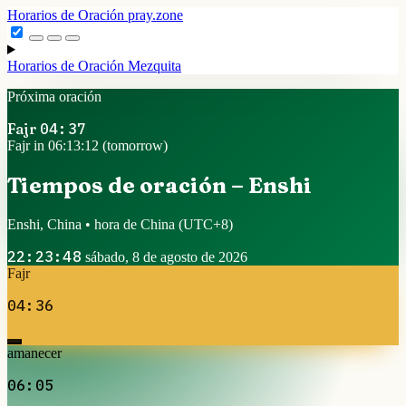
Horarios de Oración
pray.zone
Horarios de Oración
Mezquita
Próxima oración
Fajr
04:37
Fajr in 06:13:12 (tomorrow)
Tiempos de oración – Enshi
Enshi, China • hora de China
(UTC+8)
22:23:48
sábado, 8 de agosto de 2026
Fajr
04:36
amanecer
06:05