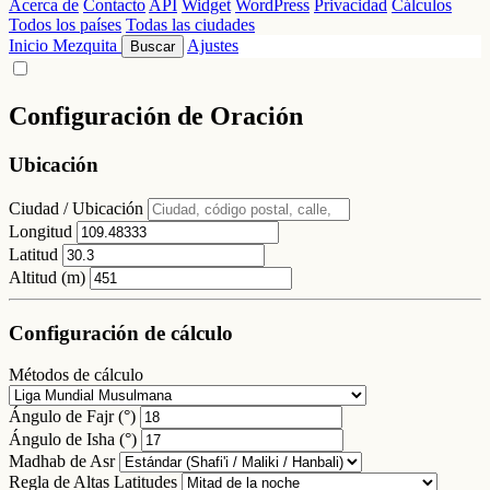
Acerca de
Contacto
API
Widget
WordPress
Privacidad
Cálculos
Todos los países
Todas las ciudades
Inicio
Mezquita
Ajustes
Buscar
Configuración de Oración
Ubicación
Ciudad / Ubicación
Longitud
Latitud
Altitud (m)
Configuración de cálculo
Métodos de cálculo
Ángulo de Fajr (°)
Ángulo de Isha (°)
Madhab de Asr
Regla de Altas Latitudes