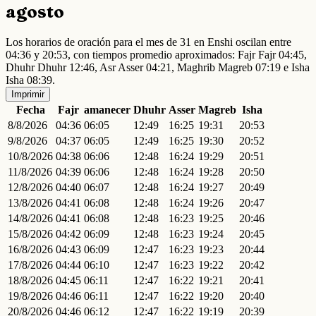
agosto
Los horarios de oración para el mes de 31 en Enshi oscilan entre
04:36 y 20:53, con tiempos promedio aproximados: Fajr Fajr 04:45,
Dhuhr Dhuhr 12:46, Asr Asser 04:21, Maghrib Magreb 07:19 e Isha
Isha 08:39.
Imprimir
Fecha
Fajr
amanecer
Dhuhr
Asser
Magreb
Isha
8/8/2026
04:36
06:05
12:49
16:25
19:31
20:53
9/8/2026
04:37
06:05
12:49
16:25
19:30
20:52
10/8/2026
04:38
06:06
12:48
16:24
19:29
20:51
11/8/2026
04:39
06:06
12:48
16:24
19:28
20:50
12/8/2026
04:40
06:07
12:48
16:24
19:27
20:49
13/8/2026
04:41
06:08
12:48
16:24
19:26
20:47
14/8/2026
04:41
06:08
12:48
16:23
19:25
20:46
15/8/2026
04:42
06:09
12:48
16:23
19:24
20:45
16/8/2026
04:43
06:09
12:47
16:23
19:23
20:44
17/8/2026
04:44
06:10
12:47
16:23
19:22
20:42
18/8/2026
04:45
06:11
12:47
16:22
19:21
20:41
19/8/2026
04:46
06:11
12:47
16:22
19:20
20:40
20/8/2026
04:46
06:12
12:47
16:22
19:19
20:39