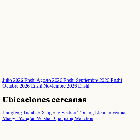
Julio 2026 Enshi
Agosto 2026 Enshi
Septiembre 2026 Enshi
Octubre 2026 Enshi
Noviembre 2026 Enshi
Ubicaciones cercanas
Longfeng
Tuanbao
Xinglong
Yezhou
Tuxiang
Lichuan
Wuma
Miaoyu
Yong’an
Wushan
Qianjiang
Wanzhou