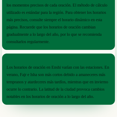
los momentos precisos de cada oración. El método de cálculo
utilizado es estándar para la región. Para obtener los horarios
más precisos, consulte siempre el horario dinámico en esta
página. Recuerde que los horarios de oración cambian
gradualmente a lo largo del año, por lo que se recomienda
consultarlos regularmente.
RITMO ESTACIONAL
Los horarios de oración en Enshi varían con las estaciones. En
verano, Fajr e Isha son más cortos debido a amaneceres más
tempranos y atardeceres más tardíos, mientras que en invierno
ocurre lo contrario. La latitud de la ciudad provoca cambios
notables en los horarios de oración a lo largo del año.