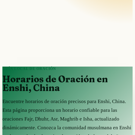
GUÍA LOCAL DE ORACIÓN
Horarios de Oración en
Enshi, China
Encuentre horarios de oración precisos para Enshi, China.
Esta página proporciona un horario confiable para las
oraciones Fajr, Dhuhr, Asr, Maghrib e Isha, actualizado
dinámicamente. Conozca la comunidad musulmana en Enshi