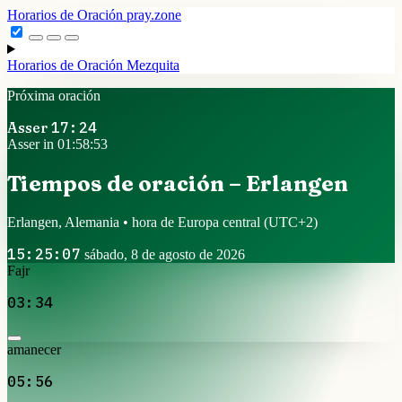
Horarios de Oración
pray.zone
Horarios de Oración
Mezquita
Próxima oración
Asser
17:24
Asser in 01:58:52
Tiempos de oración – Erlangen
Erlangen, Alemania • hora de Europa central
(UTC+2)
15:25:08
sábado, 8 de agosto de 2026
Fajr
03:34
amanecer
05:56