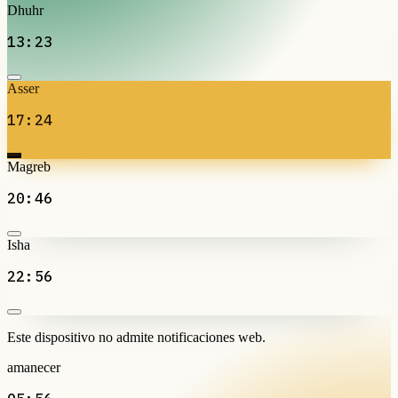
Dhuhr
13:23
Asser
17:24
Magreb
20:46
Isha
22:56
Este dispositivo no admite notificaciones web.
amanecer