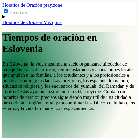
Horarios de Oración
pray.zone
Horarios de Oración
Mezquita
Tiempos de oración en
Eslovenia
En Eslovenia, la vida musulmana suele organizarse alrededor de
mezquitas, salas de oracion, centros islamicos y asociaciones locales
que ayudan a las familias, a los estudiantes y a los profesionales a
practicar con regularidad. Las mezquitas, los espacios de oracion, la
educacion religiosa y los encuentros del yumuah, del Ramadan y de
las dos fiestas ayudan a estructurar la vida creyente. Contar con
horarios de oracion precisos sigue siendo muy util de una ciudad a
otra o de una región a otra, para coordinar la salah con el trabajo, los
estudios, la vida familiar y los desplazamientos.