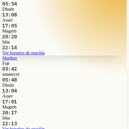
05:54
Dhuhr
13:08
Asser
17:05
Magreb
20:20
Isha
22:14
Ver horarios de oración
Maribor
Fajr
03:42
amanecer
05:48
Dhuhr
13:04
Asser
17:01
Magreb
20:17
Isha
22:13
Ver horarios de oración