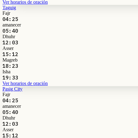
Ver horarios de oración
Taguig
Fajr
04:25
amanecer
05:40
Dhuhr
12:03
Asser
15:12
Magreb
18:23
Isha
19:33
Ver horarios de oración
Pasig City
Fajr
04:25
amanecer
05:40
Dhuhr
12:03
Asser
15:12