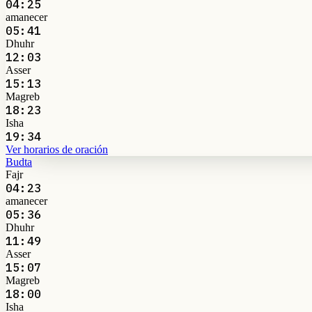
04:25
amanecer
05:41
Dhuhr
12:03
Asser
15:13
Magreb
18:23
Isha
19:34
Ver horarios de oración
Budta
Fajr
04:23
amanecer
05:36
Dhuhr
11:49
Asser
15:07
Magreb
18:00
Isha