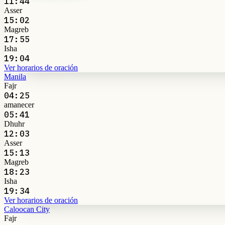
11:44
Asser
15:02
Magreb
17:55
Isha
19:04
Ver horarios de oración
Manila
Fajr
04:25
amanecer
05:41
Dhuhr
12:03
Asser
15:13
Magreb
18:23
Isha
19:34
Ver horarios de oración
Caloocan City
Fajr