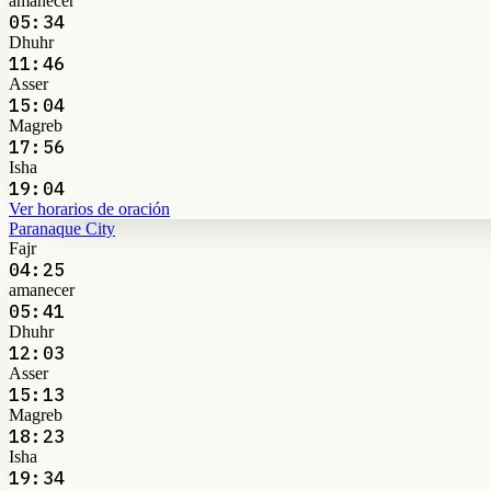
amanecer
05:34
Dhuhr
11:46
Asser
15:04
Magreb
17:56
Isha
19:04
Ver horarios de oración
Paranaque City
Fajr
04:25
amanecer
05:41
Dhuhr
12:03
Asser
15:13
Magreb
18:23
Isha
19:34