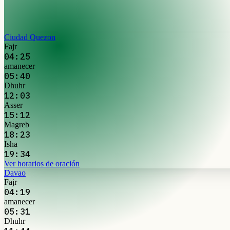
Ciudad Quezon
Fajr
04:25
amanecer
05:40
Dhuhr
12:03
Asser
15:12
Magreb
18:23
Isha
19:34
Ver horarios de oración
Davao
Fajr
04:19
amanecer
05:31
Dhuhr