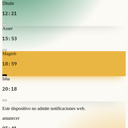
Dhuhr
12:21
Asser
15:53
Magreb
18:59
Isha
20:18
Este dispositivo no admite notificaciones web.
amanecer