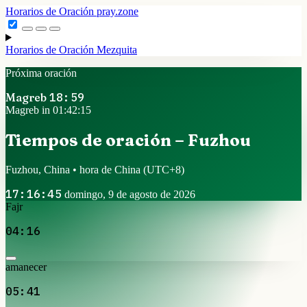
Horarios de Oración
pray.zone
Horarios de Oración
Mezquita
Próxima oración
Magreb
18:59
Magreb in 01:42:15
Tiempos de oración – Fuzhou
Fuzhou, China • hora de China
(UTC+8)
17:16:45
domingo, 9 de agosto de 2026
Fajr
04:16
amanecer
05:41