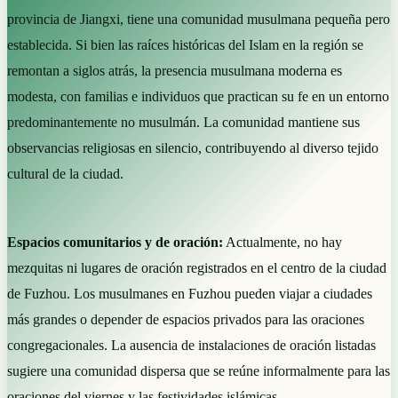
provincia de Jiangxi, tiene una comunidad musulmana pequeña pero
establecida. Si bien las raíces históricas del Islam en la región se
remontan a siglos atrás, la presencia musulmana moderna es
modesta, con familias e individuos que practican su fe en un entorno
predominantemente no musulmán. La comunidad mantiene sus
observancias religiosas en silencio, contribuyendo al diverso tejido
cultural de la ciudad.
Espacios comunitarios y de oración:
Actualmente, no hay
mezquitas ni lugares de oración registrados en el centro de la ciudad
de Fuzhou. Los musulmanes en Fuzhou pueden viajar a ciudades
más grandes o depender de espacios privados para las oraciones
congregacionales. La ausencia de instalaciones de oración listadas
sugiere una comunidad dispersa que se reúne informalmente para las
oraciones del viernes y las festividades islámicas.