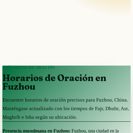
GUÍA LOCAL DE ORACIÓN
Horarios de Oración en
Fuzhou
Encuentre horarios de oración precisos para Fuzhou, China.
Manténgase actualizado con los tiempos de Fajr, Dhuhr, Asr,
Maghrib e Isha según su ubicación.
Presencia musulmana en Fuzhou:
Fuzhou, una ciudad en la