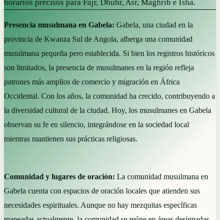
horarios precisos para Fajr, Dhuhr, Asr, Maghrib e Isha.
Presencia musulmana en Gabela:
Gabela, una ciudad en la
provincia de Kwanza Sul de Angola, alberga una comunidad
musulmana pequeña pero establecida. Si bien los registros históricos
son limitados, la presencia de musulmanes en la región refleja
patrones más amplios de comercio y migración en África
Occidental. Con los años, la comunidad ha crecido, contribuyendo a
la diversidad cultural de la ciudad. Hoy, los musulmanes en Gabela
observan su fe en silencio, integrándose en la sociedad local
mientras mantienen sus prácticas religiosas.
Comunidad y lugares de oración:
La comunidad musulmana en
Gabela cuenta con espacios de oración locales que atienden sus
necesidades espirituales. Aunque no hay mezquitas específicas
mapeadas actualmente, la comunidad se reúne en áreas designadas