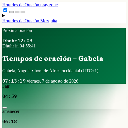
Horarios de Oración
pray.zone
Horarios de Oración
Mezquita
Próxima oración
Dhuhr
12:09
Dhuhr in 04:55:40
Tiempos de oración – Gabela
Gabela, Angola • hora de África occidental
(UTC+1)
07:13:20
viernes, 7 de agosto de 2026
Fajr
04:59
amanecer
06:18