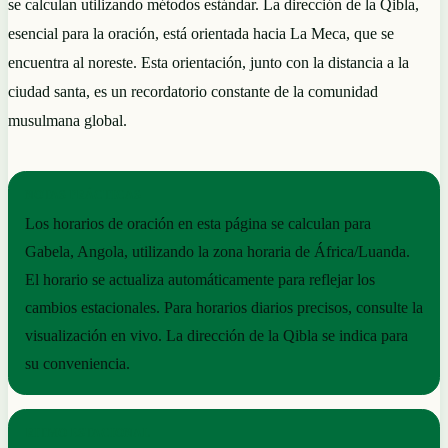
se calculan utilizando métodos estándar. La dirección de la Qibla,
esencial para la oración, está orientada hacia La Meca, que se
encuentra al noreste. Esta orientación, junto con la distancia a la
ciudad santa, es un recordatorio constante de la comunidad
musulmana global.
NOTAS PRÁCTICAS
Los horarios de oración en esta página se calculan para
Gabela, Angola, utilizando la zona horaria de África/Luanda.
El horario se actualiza automáticamente para reflejar los
cambios estacionales. Para horarios diarios precisos, consulte la
visualización en vivo. La dirección de la Qibla se indica para
su conveniencia.
RITMO ESTACIONAL