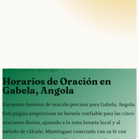
GUÍA LOCAL DE ORACIÓN
Horarios de Oración en
Gabela, Angola
Encuentre horarios de oración precisos para Gabela, Angola.
Esta página proporciona un horario confiable para las cinco
oraciones diarias, ajustado a la zona horaria local y al
método de cálculo. Manténgase conectado con su fe con