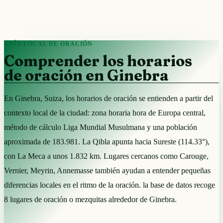
GUÍA LOCAL DE ORACIÓN
Comprender los horarios
de oración en Ginebra
En Ginebra, Suiza, los horarios de oración se entienden a partir del
contexto local de la ciudad: zona horaria hora de Europa central,
método de cálculo Liga Mundial Musulmana y una población
aproximada de 183.981. La Qibla apunta hacia Sureste (114.33°),
con La Meca a unos 1.832 km. Lugares cercanos como Carouge,
Vernier, Meyrin, Annemasse también ayudan a entender pequeñas
diferencias locales en el ritmo de la oración. la base de datos recoge
8 lugares de oración o mezquitas alrededor de Ginebra.